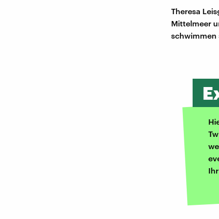
Theresa Leis
Mittelmeer u
schwimmen se
E
Hi
Tw
we
ev
Ih