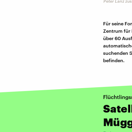
Peter Lanz zu
Für seine Fo
Zentrum für 
über 60 Ausf
automatisch
suchenden S
befinden.
Flüchtlings
Satel
Mügg