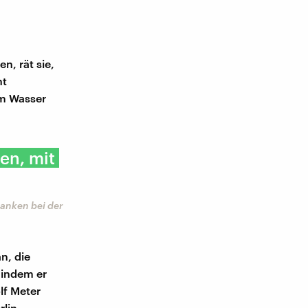
n, rät sie,
ht
em Wasser
en, mit
anken bei der
n, die
 indem er
lf Meter
lin.