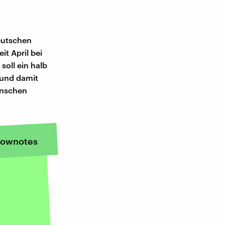
eutschen
it April bei
oll ein halb
 und damit
enschen
ownotes