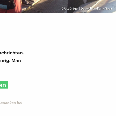
©
Utz Dräger | Deutschlandfunk Nova
achrichten.
erig. Man
hen
 Gedanken bei