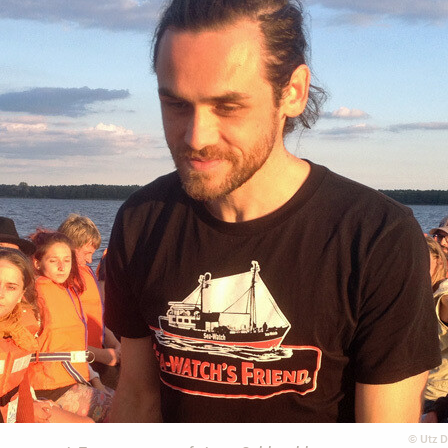
©
Utz D