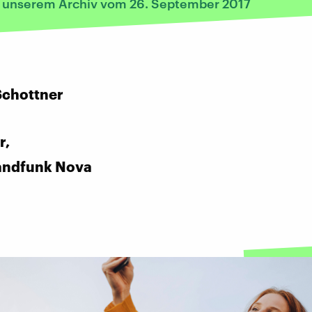
s unserem Archiv vom 26. September 2017
:
Schottner
r,
andfunk Nova