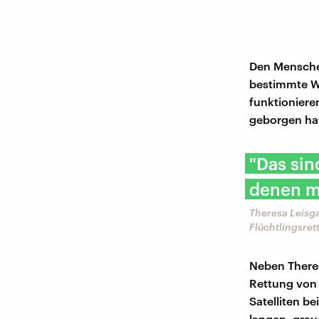
Den Menschen
bestimmte We
funktioniere
geborgen ha
"Das sin
denen m
Theresa Leisg
Flüchtlingsret
Neben Theres
Rettung von
Satelliten be
langen, grau