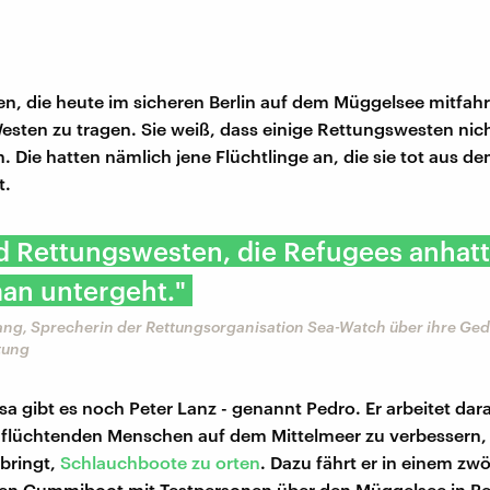
, die heute im sicheren Berlin auf dem Müggelsee mitfahre
sten zu tragen. Sie weiß, dass einige Rettungswesten nic
n. Die hatten nämlich jene Flüchtlinge an, die sie tot aus d
t.
d Rettungswesten, die Refugees anhatt
an untergeht."
ang, Sprecherin der Rettungsorganisation Sea-Watch über ihre Ged
tung
a gibt es noch Peter Lanz - genannt Pedro. Er arbeitet dara
 flüchtenden Menschen auf dem Mittelmeer zu verbessern,
ibringt,
Schlauchboote zu orten
. Dazu fährt er in einem zwö
en Gummiboot mit Testpersonen über den Müggelsee in Ber