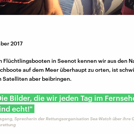
ber 2017
n Flüchtlingsbooten in Seenot kennen wir aus den N
chboote auf dem Meer überhaupt zu orten, ist schwi
 Satelliten aber beibringen.
Die Bilder, die wir jeden Tag im Fernse
ind echt!"
isgang, Sprecherin der Rettungsorganisation Sea-Watch über ihre
srettung