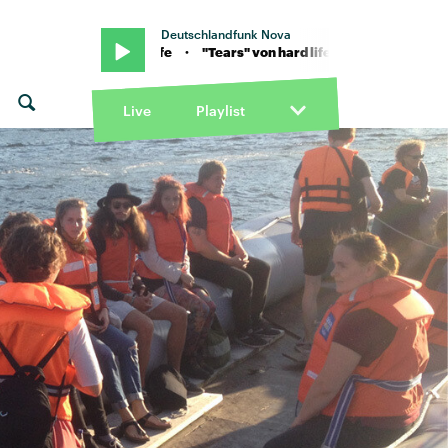
Deutschlandfunk Nova
on hard life · "Tears" von hard life
Live
Playlist