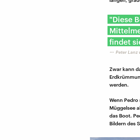
"Diese B
Mittelm
findet s
Peter Lanz 
Zwar kann da
Erdkrümmung 
werden.
Wenn Pedro m
Müggelsee ab
das Boot. Pe
Bildern des 