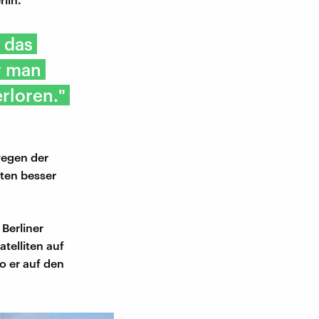
 das
r man
erloren."
wegen der
iten besser
Berliner
telliten auf
o er auf den