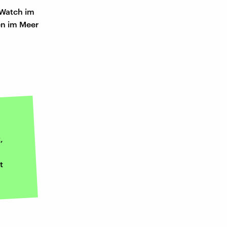
-Watch im
en im Meer
,
t