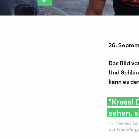
26. Septem
Das Bild vo
Und Schlau
kann es den
"Krass! 
sehen, s
Theresa Le
der Flüchtling