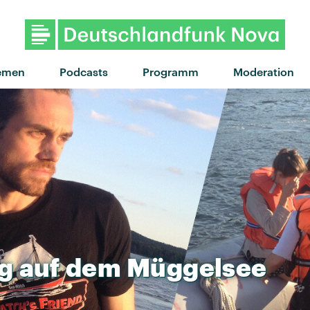
"Tears" von hard life · "Tears" v
emen
Podcasts
Programm
Moderation
ng
auf
dem
Müggelsee