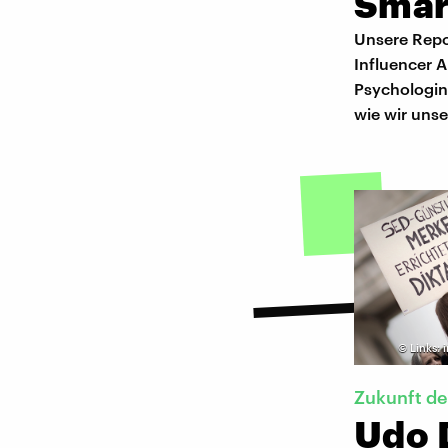
Smar
Unsere Repo
Influencer 
Psychologin
wie wir unse
©
Links: 
Zukunft d
Udo 