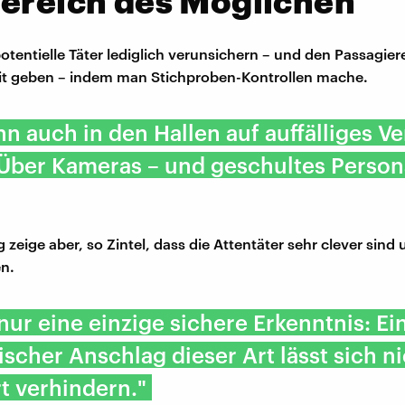
Bereich des Möglichen
tentielle Täter lediglich verunsichern – und den Passagier
it geben – indem man Stichproben-Kontrollen mache.
n auch in den Hallen auf auffälliges Ve
Über Kameras – und geschultes Persona
 zeige aber, so Zintel, dass die Attentäter sehr clever sind
en.
 nur eine einzige sichere Erkenntnis: Ei
tischer Anschlag dieser Art lässt sich ni
t verhindern."