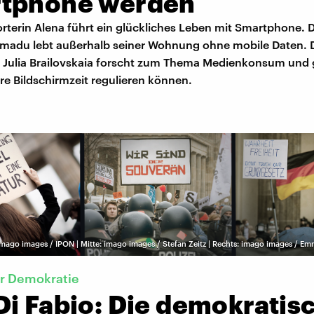
tphone werden
rterin Alena führt ein glückliches Leben mit Smartphone. 
Amadu lebt außerhalb seiner Wohnung ohne mobile Daten. 
 Julia Brailovskaia forscht zum Thema Medienkonsum und g
re Bildschirmzeit regulieren können.
imago images / IPON | Mitte: imago images / Stefan Zeitz | Rechts: imago images / E
er Demokratie
Di Fabio: Die demokratis