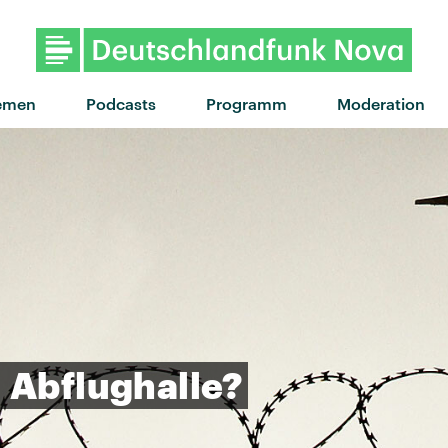
"Defibrillator" von The Snut
emen
Podcasts
Programm
Moderation
e
Abflughalle?