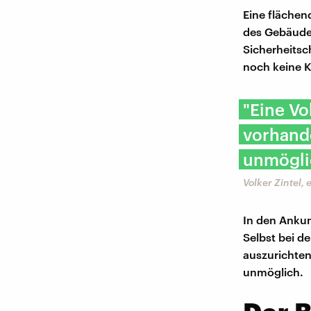
Eine flächen
des Gebäudes 
Sicherheitsc
noch keine K
"Eine Vo
vorhande
unmögli
Volker Zintel,
In den Ankun
Selbst bei d
auszurichten
unmöglich.