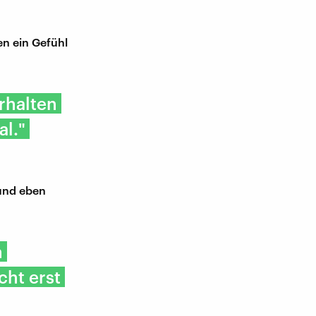
en ein Gefühl
rhalten
l."
 und eben
n
cht erst