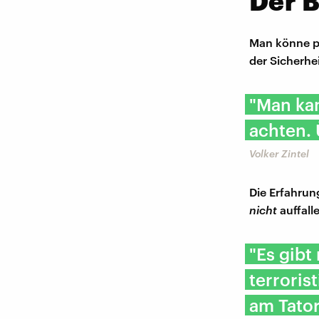
Der 
Man könne po
der Sicherhe
"Man kan
achten. 
Volker Zintel
Die Erfahrung
nicht
auffall
"Es gibt
terroris
am Tator