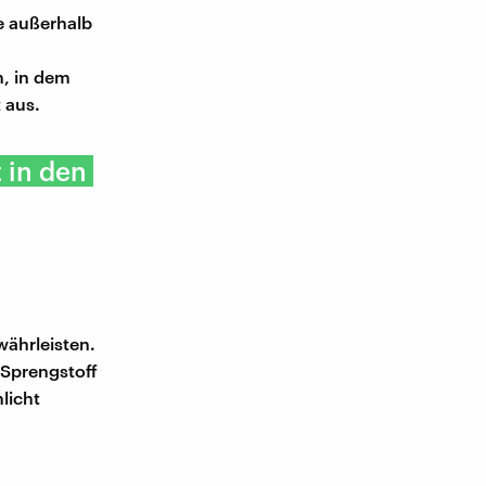
e außerhalb
h, in dem
 aus.
t in den
währleisten.
 Sprengstoff
licht