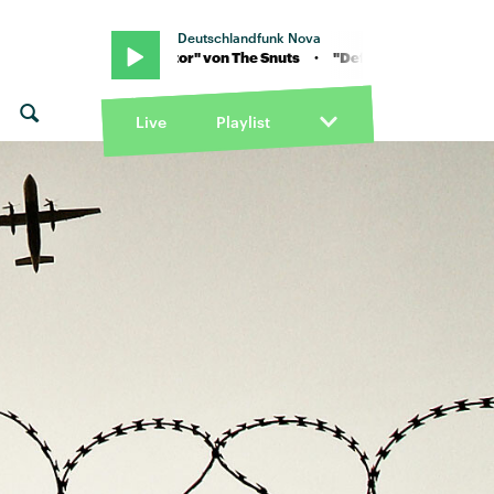
Deutschlandfunk Nova
s · "Defibrillator" von The Snuts · "Defibrillator" von The Snuts
Live
Playlist