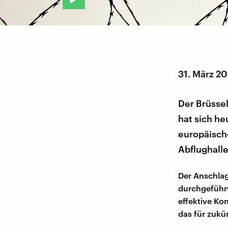
31. März 2
Der Brüsse
hat sich h
europäisch
Abflughall
Der Anschlag
durchgeführ
effektive K
das für zuk