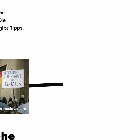
Der
Die
ibt Tipps,
mmanuele Contini
che