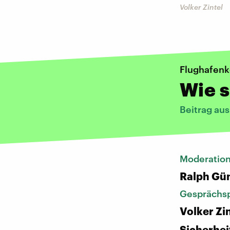
Volker Zintel
Flughafenk
Wie s
Beitrag au
Moderatio
Ralph Gü
Gesprächsp
Volker Zi
Sicherhei