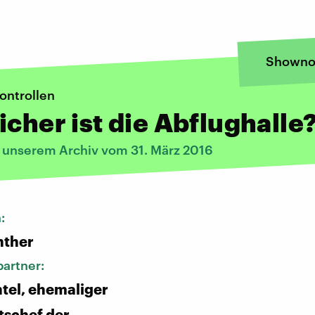
Showno
ontrollen
icher ist die Abflughalle
s unserem Archiv vom 31. März 2016
n:
nther
artner:
ntel, ehemaliger
tschef der