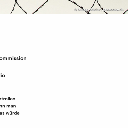
©
Susann Städter | photocase.de
-Kommission
ie
ntrollen
ann man
was würde