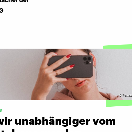
AG
©
Pexel
e
wir unabhängiger vom