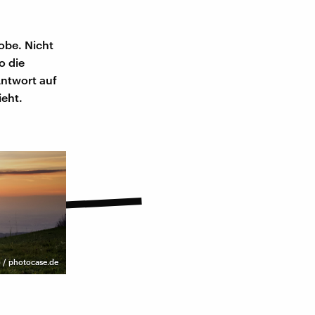
obe. Nicht
o die
Antwort auf
ieht.
/ photocase.de