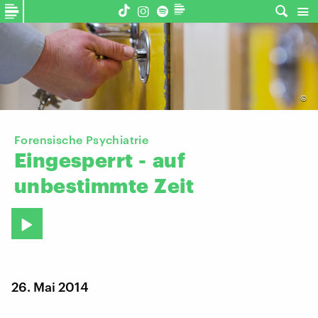
©
Forensische Psychiatrie
Eingesperrt
-
auf
unbestimmte
Zeit
26. Mai 2014