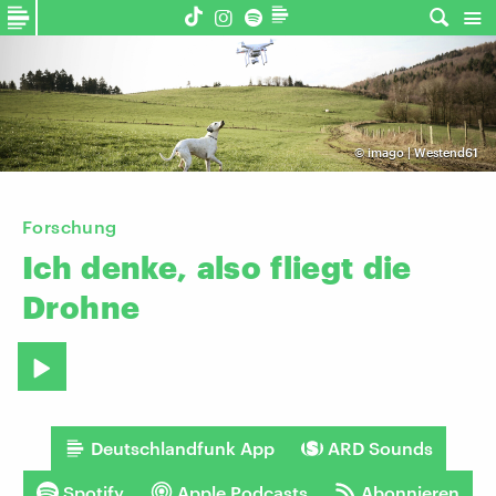
©
imago | Westend61
Forschung
Ich
denke,
also
fliegt
die
Drohne
Deutschlandfunk App
ARD Sounds
Spotify
Apple Podcasts
Abonnieren