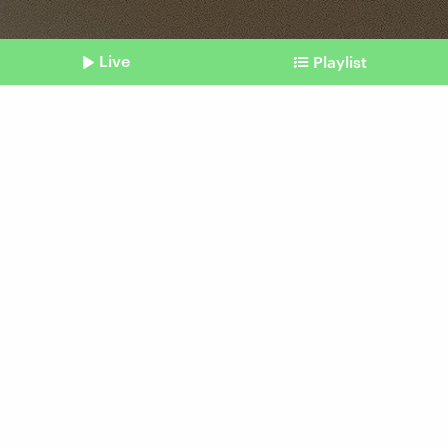
Live
Playlist
©
imago | C3 Pictures
Shownotes
Kinderwunsch
Studie: Können Embryonen
aus Hautzellen entstehen?
vom 01. Oktober 2025