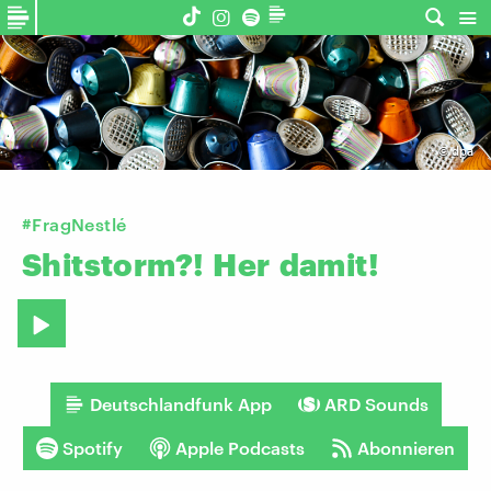
©
dpa
#FragNestlé
Shitstorm?!
Her
damit!
Deutschlandfunk App
ARD Sounds
Spotify
Apple Podcasts
Abonnieren