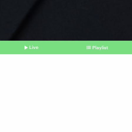
Live
Playlist
©
dpa | abaca | Witt Jacques
Shownotes
Frankreich
Kurzer Wahlkampf, langer
Stillstand?