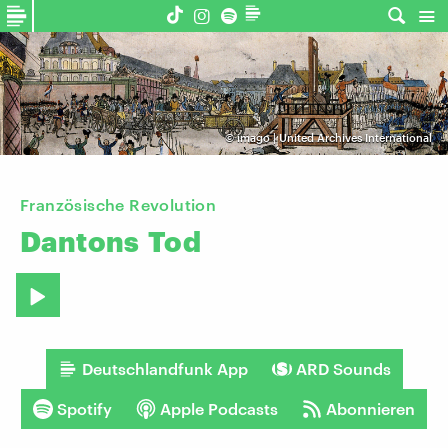
©
imago | United Archives International
Französische Revolution
Dantons
Tod
Deutschlandfunk App
ARD Sounds
Spotify
Apple Podcasts
Abonnieren