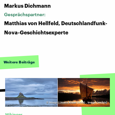
Markus Dichmann
Gesprächspartner:
Matthias von Hellfeld, Deutschlandfunk-
Nova-Geschichtsexperte
Weitere Beiträge
©
Imago | Joana Kruse (links)
,
Imago (rechts)
Wikinger