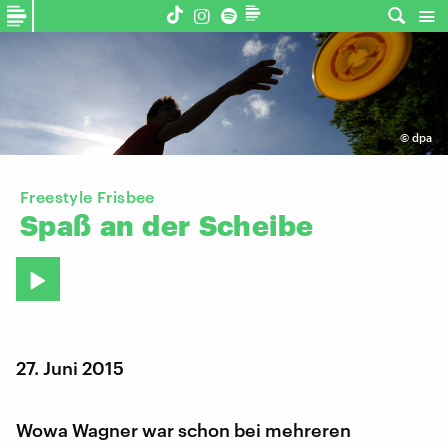
©
dpa
Freestyle Frisbee
Spaß
an
der
Scheibe
27. Juni 2015
Wowa Wagner war schon bei mehreren