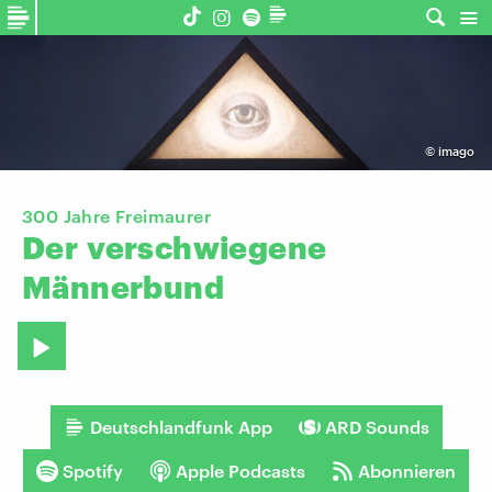
©
imago
300 Jahre Freimaurer
Der
verschwiegene
Männerbund
Deutschlandfunk App
ARD Sounds
Spotify
Apple Podcasts
Abonnieren