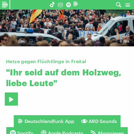
©
dpa
Hetze gegen Flüchtlinge in Freital
"Ihr
seid
auf
dem
Holzweg,
liebe
Leute"
Deutschlandfunk App
ARD Sounds
Spotify
Apple Podcasts
Abonnieren