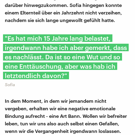
darüber hinwegzukommen. Sofia hingegen konnte
einem Elternteil über ein Jahrzehnt nicht verzeihen,
nachdem sie sich lange ungewollt gefühlt hatte.
"Es hat mich 15 Jahre lang belastet,
irgendwann habe ich aber gemerkt, dass
es nachlässt. Da ist so eine Wut und so
eine Enttäuschung, aber was hab ich
letztendlich davon?"
Sofia
In dem Moment, in dem wir jemandem nicht
vergeben, erhalten wir eine negative emotionale
Bindung aufrecht - eine Art Bann. Wollen wir befreiter
leben, tun wir uns also auch selbst einen Gefallen,
wenn wir die Vergangenheit irgendwann loslassen.