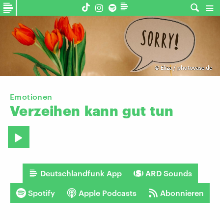
©
Eliza / photocase.de
Emotionen
Verzeihen
kann
gut
tun
Deutschlandfunk App
ARD Sounds
Spotify
Apple Podcasts
Abonnieren