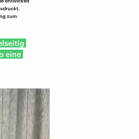
le entwickelt
usdruckt.
dung zum
elseitig
o eine