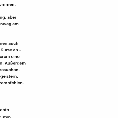
bekommen.
ung, aber
 hinweg am
nnen auch
 Kurse an –
derem eine
ten. Außerdem
 besuchen.
geistern,
terempfehlen.
iebte
 guten