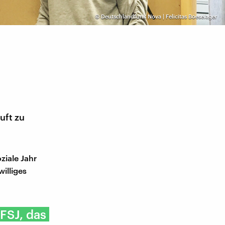
©
Deutschlandfunk Nova | Felicitas Boeselager
uft zu
ziale Jahr
williges
FSJ, das