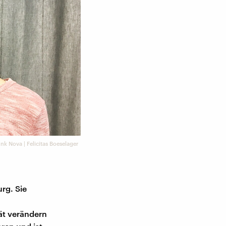
k Nova | Felicitas Boeselager
rg. Sie
ät verändern