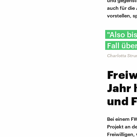
und gegenste
auch für die
vorstellen, s
"Also bi
Fall übe
Charlotta Stru
Freiw
Jahr 
und F
Bei einem FW
Projekt an de
Freiwilligen,