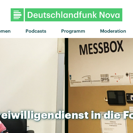
emen
Podcasts
Programm
Moderation
eiwilligendienst
in
die
F