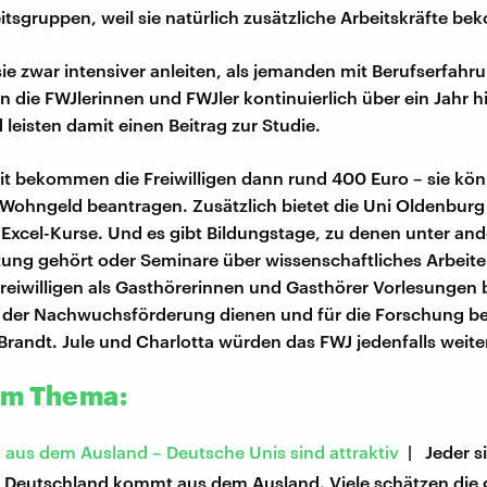
itsgruppen, weil sie natürlich zusätzliche Arbeitskräfte 
ie zwar intensiver anleiten, als jemanden mit Berufserfahr
en die FWJlerinnen und FWJler kontinuierlich über ein Jahr
 leisten damit einen Beitrag zur Studie.
eit bekommen die Freiwilligen dann rund 400 Euro – sie kö
 Wohngeld beantragen. Zusätzlich bietet die Uni Oldenburg
 Excel-Kurse. Und es gibt Bildungstage, zu denen unter an
ung gehört oder Seminare über wissenschaftliches Arbei
reiwilligen als Gasthörerinnen und Gasthörer Vorlesungen
ll der Nachwuchsförderung dienen und für die Forschung be
Brandt. Jule und Charlotta würden das FWJ jedenfalls wei
um Thema:
 aus dem Ausland – Deutsche Unis sind attraktiv
| Jeder s
n Deutschland kommt aus dem Ausland. Viele schätzen die