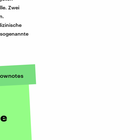
lle. Zwei
n.
izinische
 sogenannte
ownotes
ie