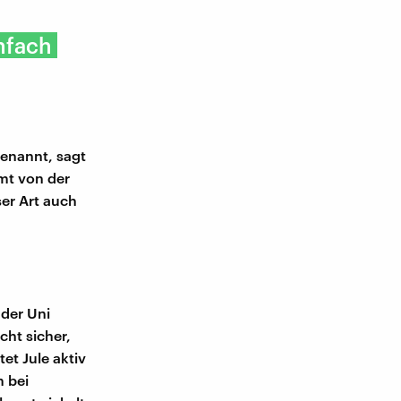
nfach
benannt, sagt
mmt von der
er Art auch
 der Uni
cht sicher,
et Jule aktiv
m bei