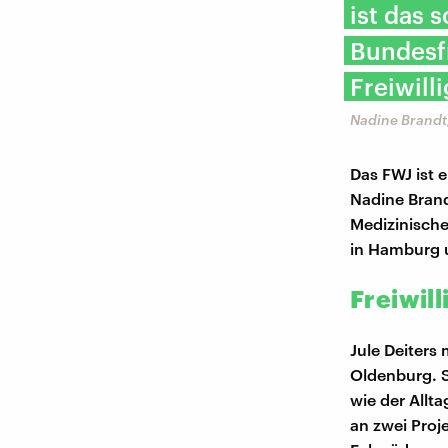
ist das s
Bundesf
Freiwill
Nadine Brandt
Das FWJ ist e
Nadine Brand
Medizinische
in Hamburg 
Freiwill
Jule Deiters 
Oldenburg. Si
wie der Allta
an zwei Proje