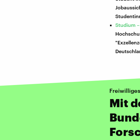
Jobaussich
Studentin
Studium – 
Hochschul
"Exzellenz
Deutschla
Freiwillige
Mit 
Bunde
Fors