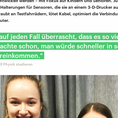
ntwickelt werden – mit Fokus auf Kindern und Senioren. Ju
 Halterungen für Sensoren, die sie an einem 3-D-Drucker a
raubt an Testfahrrädern, lötet Kabel, optimiert die Verbin
ter.
 auf jeden Fall überrascht, dass es so vi
 dachte schon, man würde schneller in s
 reinkommen."
ill Physik studieren