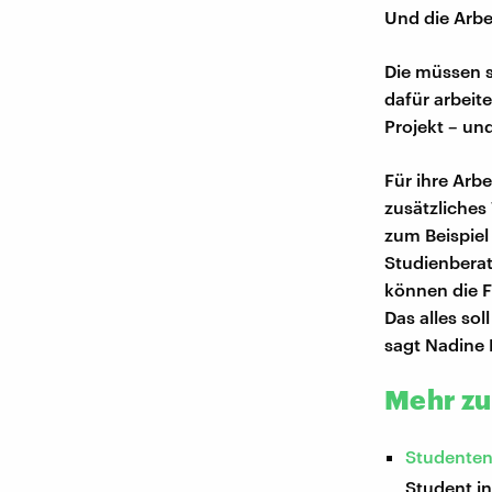
Und die Arbe
Die müssen s
dafür arbeit
Projekt – und
Für ihre Arb
zusätzliches
zum Beispiel
Studienberat
können die F
Das alles so
sagt Nadine 
Mehr z
Studenten
Student i