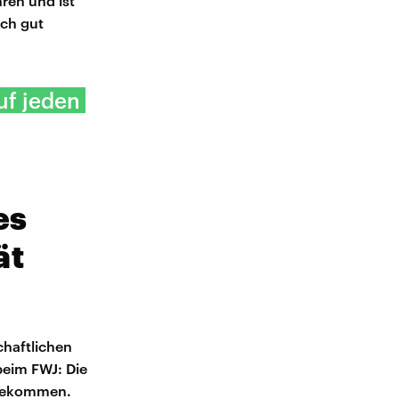
ren und ist
ich gut
uf jeden
es
ät
chaftlichen
 beim FWJ: Die
s bekommen.