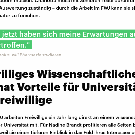
uern müssen. Charlotta muss mit Senioren Tests durchfüh
 Auswertung zuständig – durch die Arbeit im FWJ kann sie s
päter zu forschen.
s jetzt haben sich meine Erwartungen a
rtroffen."
ncius, will Pharmazie studieren
illiges Wissenschaftlich
hat Vorteile für Universit
reiwillige
J arbeiten Freiwillige ein Jahr lang direkt an einem wissens
r Universität mit. Für Nadine Brandt profitieren alle Seiten
 weil sie einen tieferen Einblick in das Feld ihres Interesse