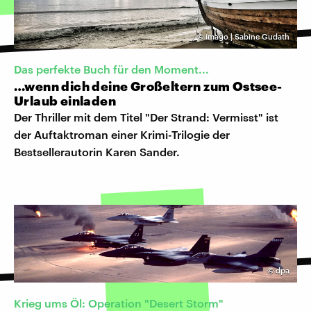
©
imago | Sabine Gudath
Das perfekte Buch für den Moment...
…wenn dich deine Großeltern zum Ostsee-
Urlaub einladen
Der Thriller mit dem Titel "Der Strand: Vermisst" ist
der Auftaktroman einer Krimi-Trilogie der
Bestsellerautorin Karen Sander.
©
dpa
Krieg ums Öl: Operation "Desert Storm"