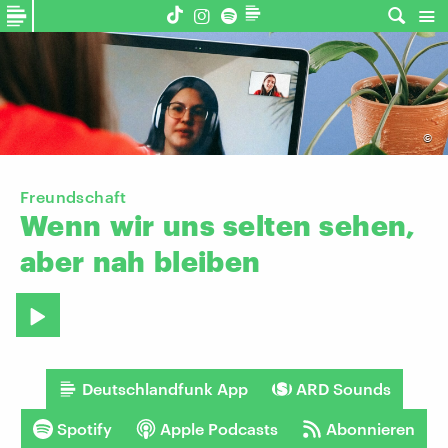
©
Freundschaft
Wenn
wir
uns
selten
sehen,
aber
nah
bleiben
Deutschlandfunk App
ARD Sounds
Spotify
Apple Podcasts
Abonnieren