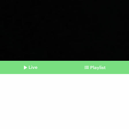
Live
Playlist
©
picture alliance | empics | Suzanne Plunkett
Shownotes
Scharm el-Scheich