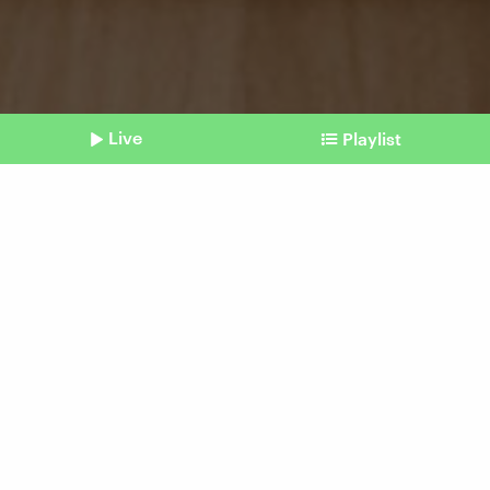
Live
Playlist
©
pexels.com | Mike Jones
Shownotes
Fruchtzucker
Zu viel Obst kann krank
machen
Beitrag aus unserem Archiv vom 21. Januar