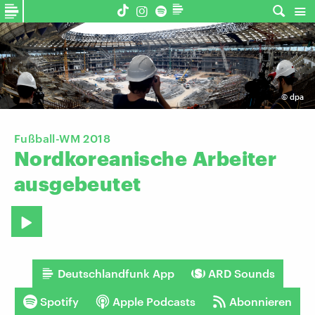
©
dpa
Fußball-WM 2018
Nordkoreanische
Arbeiter
ausgebeutet
Deutschlandfunk App
ARD Sounds
Spotify
Apple Podcasts
Abonnieren