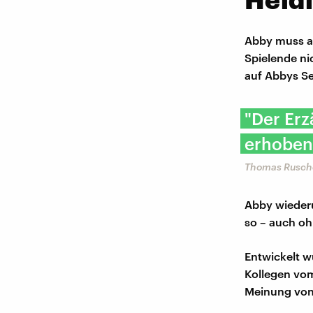
Abby muss au
Spielende ni
auf Abbys Sei
"Der Erz
erhoben
Thomas Rusche
Abby wiederum
so – auch oh
Entwickelt w
Kollegen vom 
Meinung von 