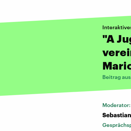
Interaktive
"A Ju
vere
Mari
Beitrag au
Moderator
Sebastia
Gesprächsp