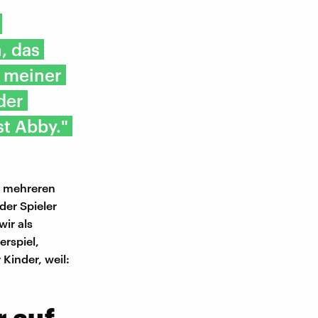
, das
t meiner
der
st Abby."
an mehreren
der Spieler
ir als
erspiel,
Kinder, weil:
r auf