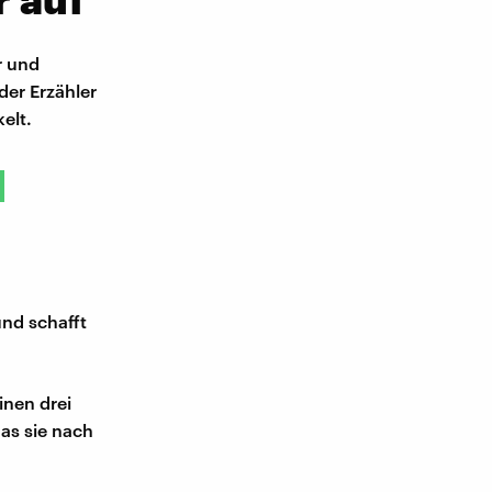
r und
der Erzähler
kelt.
und schafft
inen drei
das sie nach