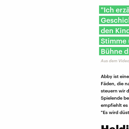
"Ich erz
Geschic
den Kind
Stimme u
Bühne di
Aus dem Videos
Abby ist ein
Fäden, die n
steuern wir 
Spielende be
empfiehlt es
"Es wird düst
Heldi