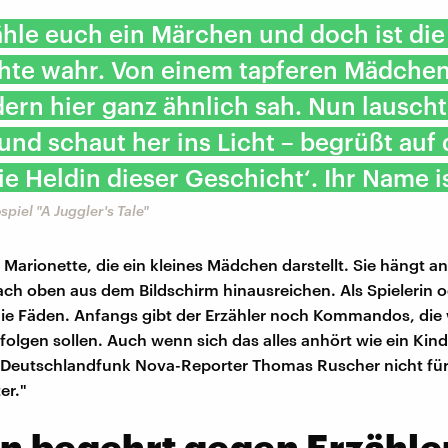
ähle euch ein Märchen und doch ist die
hte wahr. Von einem tapferen Mädchen
ern hier ganz ähnlich sah. Nun lausch
nd schaut her ins Licht – begrüßt auf 
e Heldin dieser Geschicht‘. Ihr Name i
piel "A Juggler's Tale"
e Marionette, die ein kleines Mädchen darstellt. Sie hängt 
ach oben aus dem Bildschirm hinausreichen. Als Spielerin o
die Fäden. Anfangs gibt der Erzähler noch Kommandos, die w
folgen sollen. Auch wenn sich das alles anhört wie ein Kind
 Deutschlandfunk Nova-Reporter Thomas Ruscher nicht für 
er."
n begehrt gegen Erzähle