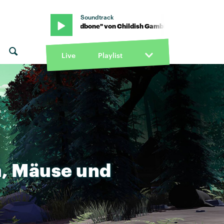
Soundtrack
mbino · "Redbone" von Childish Gambino · "Redbone" von Childis
Live
Playlist
,
Mäuse
und