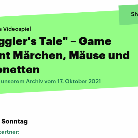
Sh
s Videospiel
ggler's Tale" – Game
int Märchen, Mäuse und
onetten
s unserem Archiv vom 17. Oktober 2021
:
n Sonntag
artner: