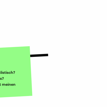
listisch?
ns?
t meinen