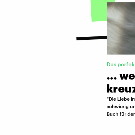
Das perfe
... w
kreu
"Die Liebe i
schwierig un
Buch für de