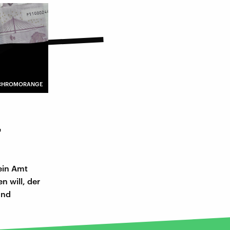
 / CHROMORANGE
-
 ein Amt
n will, der
und