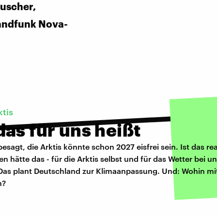
uscher,
andfunk Nova-
ktis
as für uns heißt
besagt, die Arktis könnte schon 2027 eisfrei sein. Ist das rea
n hätte das - für die Arktis selbst und für das Wetter bei u
as plant Deutschland zur Klimaanpassung. Und: Wohin mi
n?