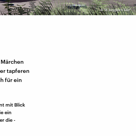
©
"A Juggler's Tale"
e Märchen
er tapferen
h für ein
nt mit Blick
ie ein
r die -