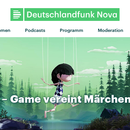
"Redbone" von Childish Ga
emen
Podcasts
Programm
Moderation
–
Game
vereint
Märchen