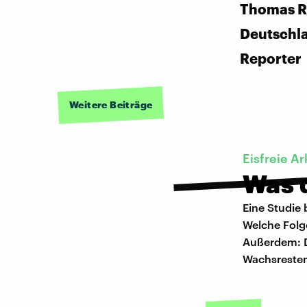
Thomas R
Deutschl
Reporter
Weitere Beiträge
Eisfreie Ar
Was d
Eine Studie 
Welche Folge
Außerdem: D
Wachsreste