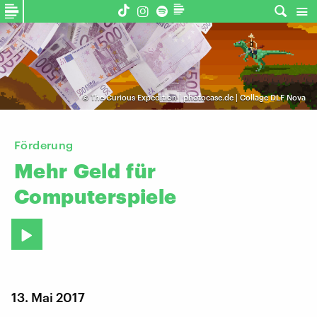
©
The Curious Expedition | photocase.de | Collage DLF Nova
Förderung
Mehr
Geld
für
Computerspiele
13. Mai 2017