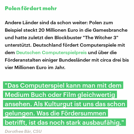
Polen fördert mehr
Andere Länder sind da schon weiter: Polen zum
Beispiel steckt 20 Millionen Euro in die Gamesbranche
und hatte zuletzt den Blockbuster "The Witcher 3"
unterstützt. Deutschland fördert Computerspiele mit
dem
Deutschen Computerspielpreis
und über die
Förderanstalten einiger Bundesländer mit circa drei bis
vier Millionen Euro im Jahr.
"Das Computerspiel kann man mit dem
Medium Buch oder Film gleichwertig
ansehen. Als Kulturgut ist uns das schon
gelungen. Was die Fördersummen
betrifft, ist das noch stark ausbaufähig."
Dorothee Bär, CSU