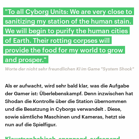
"To all Cyborg Units: We are very close to
sanitizing my station of the human stain.
We will begin to purify the human cities
of Earth. Their rotting corpses will
provide the food for my world to grow
and prosper."
Worte der nicht sehr freundlichen KI im Game "System Shock"
Als er aufwacht, wird sehr bald klar, was die Aufgabe
der Gamer ist: Überlebenskampf. Denn inzwischen hat
Shodan die Kontrolle über die Station übernommen
und die Besatzung in Cyborgs verwandelt . Diese,
sowie sämtliche Maschinen und Kameras, hetzt sie
nun auf die Spielfigur.
Klaustrophobisch, spannend, aufregend