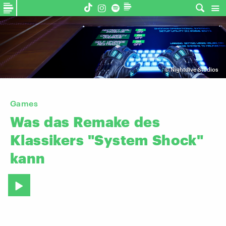
©
Nightdive Studios
Games
Was
das
Remake
des
Klassikers
"System
Shock"
kann