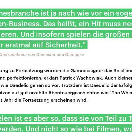
esbranche ist ja nach wie vor ein sog
en-Business. Das heißt, ein Hit muss n
ieren. Und insofern spielen die großen
r erstmal auf Sicherheit."
 Chefredakteur von Gamestar und Gamepro
ung zu Fortsetzung würden die Gamedesigner das Spiel im
nd perfektionieren, erklärt Patrick Wachowiak. Auch kleine
wie Daedelic gehen so vor. Trotzdem ist Daedelic der Erfolg
setzen auf gut erzählte Abenteuergeschichten wie "The Whis
 Jahr die Fortsetzung erscheinen wird.
len ist es aber so, dass sie von Teil zu T
erden. Und nicht so wie bei Filmen, w