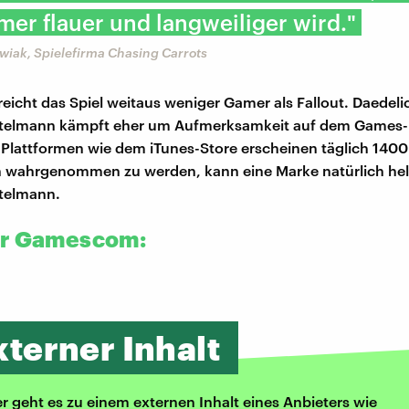
er flauer und langweiliger wird."
wiak, Spielefirma Chasing Carrots
rreicht das Spiel weitaus weniger Gamer als Fallout. Daedel
htelmann kämpft eher um Aufmerksamkeit auf dem Games-
Plattformen wie dem iTunes-Store erscheinen täglich 1400
 wahrgenommen zu werden, kann eine Marke natürlich helf
htelmann.
ur Gamescom:
xterner Inhalt
er geht es zu einem externen Inhalt eines Anbieters wie