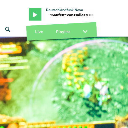
Deutschlandfunk Nova
mpenpack · "Saufen" von Haller x Das Lumpenpack · "Saufen" von H
Live
Playlist