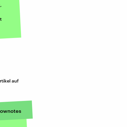
,
t
tikel auf
ownotes