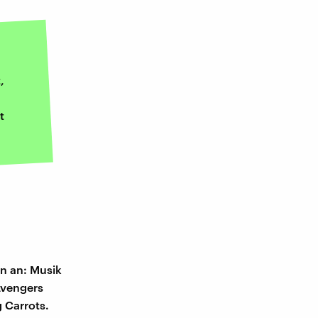
,
t
on an: Musik
Avengers
 Carrots.