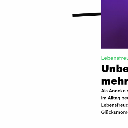
Lebensfre
Unbe
mehr
Als Anneke 
im Alltag b
Lebensfreude
Glücksmome