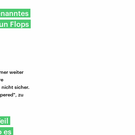
enanntes
eun Flops
mer weiter
re
 nicht sicher.
pered", zu
eil
o es