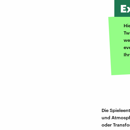
E
Hi
Tw
we
ev
Ih
Die Spieleen
und Atmosphä
oder Transfo