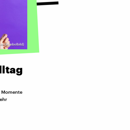
izi (Symbolbild)
ltag
ne Momente
mehr
n