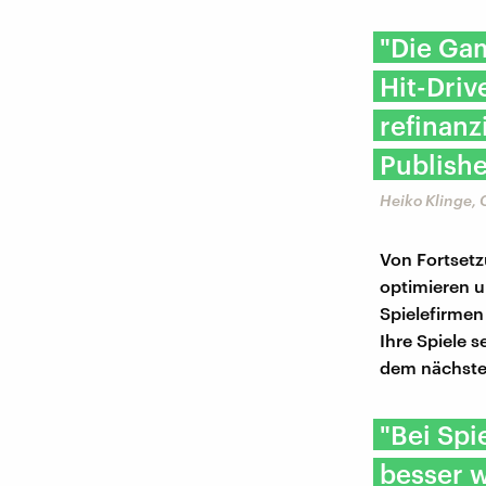
"Die Gam
Hit-Driv
refinanz
Publishe
Heiko Klinge,
Von Fortsetz
optimieren u
Spielefirmen 
Ihre Spiele 
dem nächstes
"Bei Spie
besser w