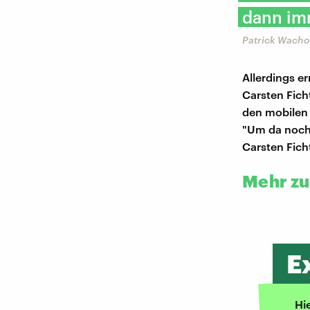
dann imm
Patrick Wacho
Allerdings e
Carsten Fic
den mobilen 
"Um da noch
Carsten Fic
Mehr z
E
Hi