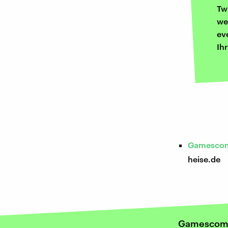
Tw
we
ev
Ih
Gamescom 
heise.de
Gamescom