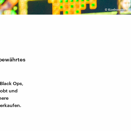
©
Koelnmesse
tbewährtes
 Black Ops,
probt und
here
erkaufen.