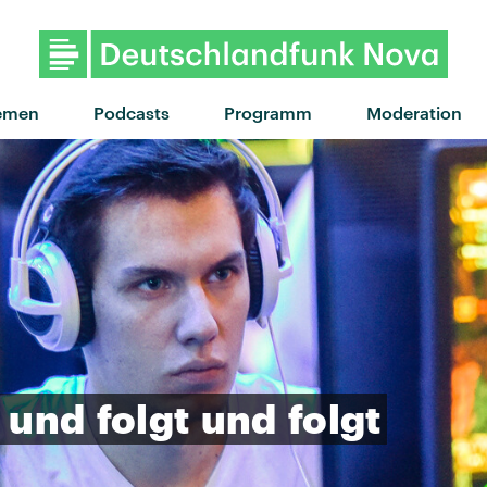
"Saufen" von Haller x Das Lu
emen
Podcasts
Programm
Moderation
und
folgt
und
folgt