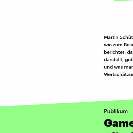
Martin Schütz
wie zum Beis
berichtet, d
darstellt, ge
und was man 
Wertschätzun
Publikum
Game