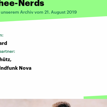
chee-Nerds
s unserem Archiv vom 21. August 2019
n:
ard
artner:
hütz,
lndfunk Nova