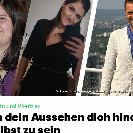
©
Anna Sievers | Yannick Michel | Collage: Deut
ht und Überbiss
 dein Aussehen dich hin
lbst zu sein