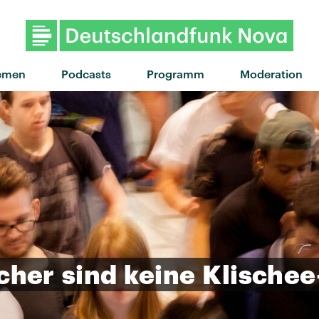
emen
Podcasts
Programm
Moderation
cher
sind
keine
Klischee