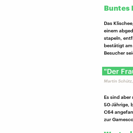
Buntes 
Das Klischee
einem abgedu
stapeln, ent
bestätigt am
Besucher sei
"Der Fra
Martin Schütz
Es sind aber
50-Jährige, 
C64 angefang
zur Gamesco