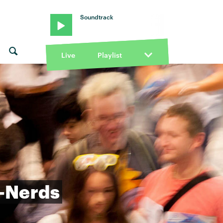
Soundtrack
Live
Playlist
-Nerds