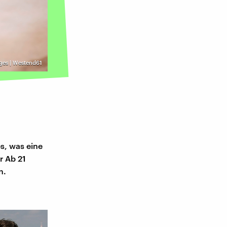
ges | Westend61
es, was eine
r Ab 21
n.