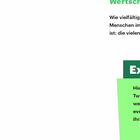
Wertsch
Wie vielfält
Menschen im 
ist: die viel
E
Hi
Tw
we
ev
Ih