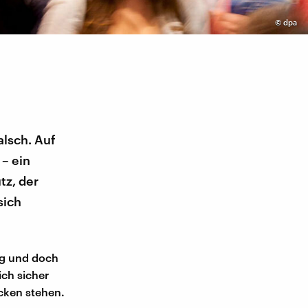
©
dpa
alsch. Auf
– ein
tz, der
sich
ng und doch
ich sicher
ocken stehen.