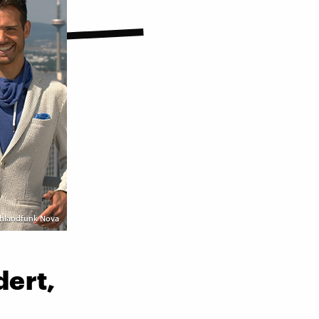
schlandfunk Nova
dert,