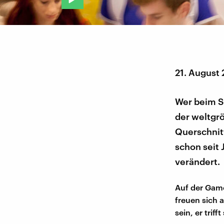
21. August
Wer beim St
der weltgr
Querschnitt
schon seit 
verändert.
Auf der Game
freuen sich a
sein, er tri