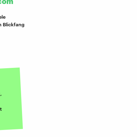
scom
ele
n Blickfang
,
t