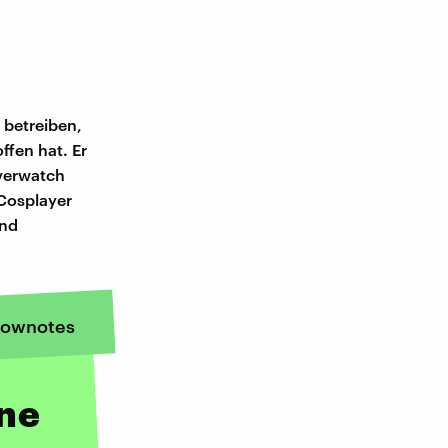
 betreiben,
ffen hat. Er
Overwatch
 Cosplayer
und
ownotes
ne