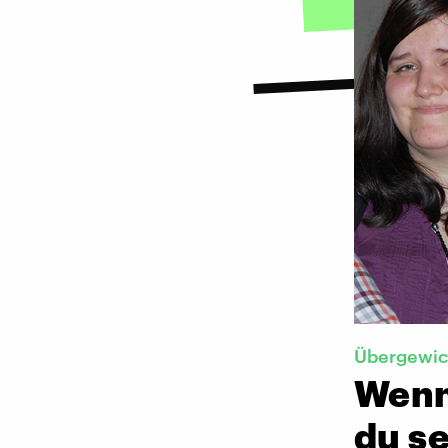
Übergewic
Wenn
du se