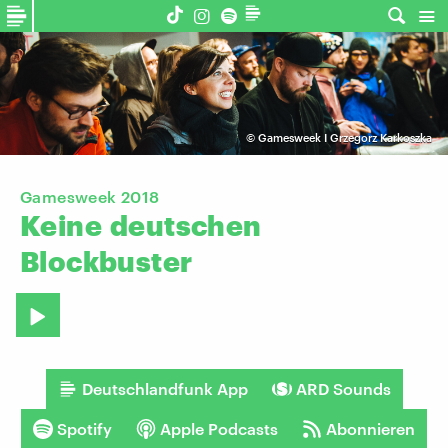
©
Gamesweek I Grzegorz Karkoszka
Gamesweek 2018
Keine
deutschen
Blockbuster
Deutschlandfunk App
ARD Sounds
Spotify
Apple Podcasts
Abonnieren