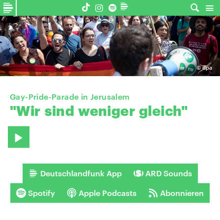
©
dpa
Gay-Pride-Parade in Jerusalem
"Wir
sind
weniger
gleich"
Deutschlandfunk App
ARD Sounds
Spotify
Apple Podcasts
Abonnieren