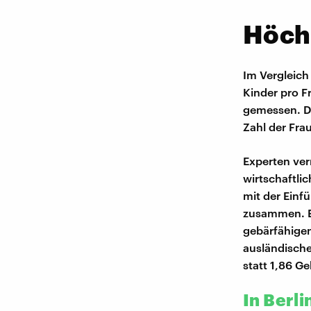
Höchs
Im Vergleich
Kinder pro F
gemessen. D
Zahl der Fra
Experten verm
wirtschaftli
mit der Einf
zusammen. En
gebärfähigen
ausländische
statt 1,86 Ge
In Berli