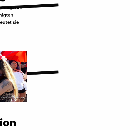
rnberg
. Sei
nigten
eutet sie
schlandfunk Nova
tion