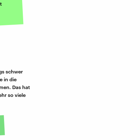
t
ngs schwer
e in die
hmen. Das hat
hr so viele