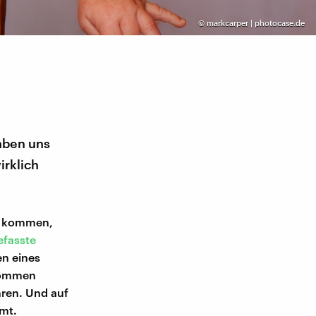
©
markcarper | photocase.de
haben uns
irklich
er kommen,
fasste
en eines
ekommen
hren. Und auf
amt.