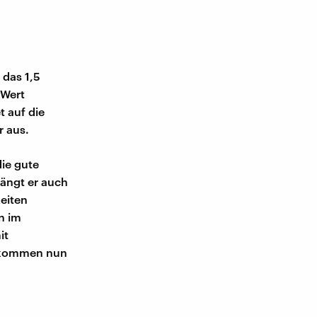
 das 1,5
 Wert
 auf die
r aus.
die gute
hängt er auch
eiten
n im
it
r kommen nun