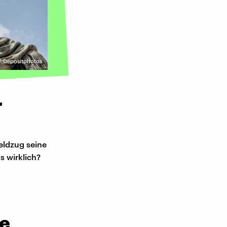
 Depositphotos
r
eldzug seine
s wirklich?
ve