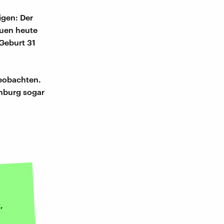
igen: Der
auen heute
 Geburt 31
beobachten.
enburg sogar
,