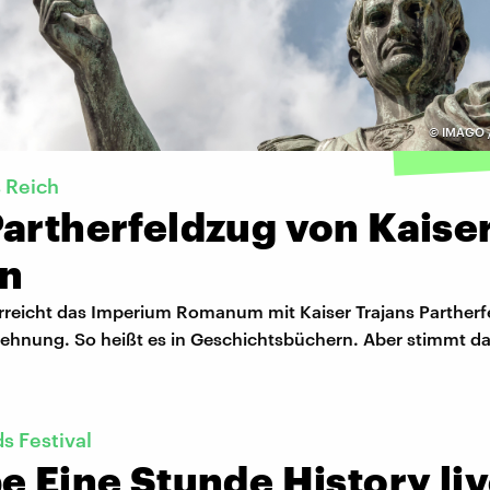
©
IMAGO /
 Reich
Partherfeldzug von Kaise
an
erreicht das Imperium Romanum mit Kaiser Trajans Partherf
ehnung. So heißt es in Geschichtsbüchern. Aber stimmt da
 Festival
e Eine Stunde History li