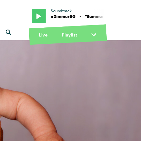
Soundtrack
r nights" von Zimmer90 · "Summer nights" von Zimmer90
Live
Playlist