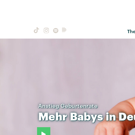
Th
Anstieg Geburtenrate
Mehr
Babys
in
De