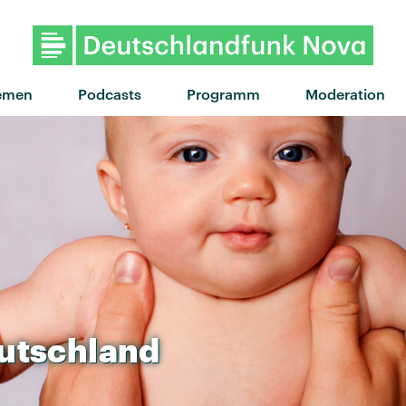
"Summer nights" von Zimmer90 · "Summe
emen
Podcasts
Programm
Moderation
utschland