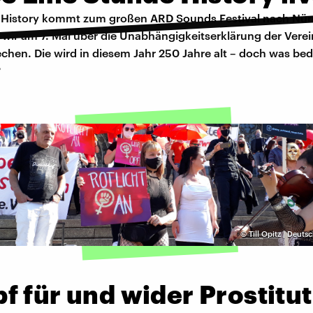
e History kommt zum großen
ARD Sounds Festival nach Nü
 wir am 7. Mai über die Unabhängigkeitserklärung der Verei
chen. Die wird in diesem Jahr 250 Jahre alt – doch was bed
?
©
Till Opitz | Deut
 für und wider Prostitu