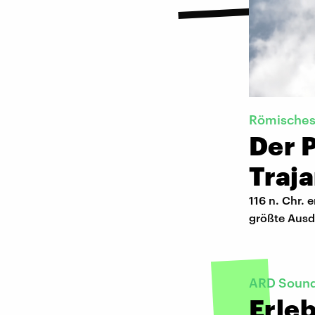
Römisches
Der 
Traj
116 n. Chr. 
größte Ausd
ARD Sounds
Erleb