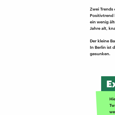
Zwei Trends 
Positivtrend
ein wenig äl
Jahre alt, kn
Der kleine B
In Berlin is
gesunken.
E
Hi
Tw
we