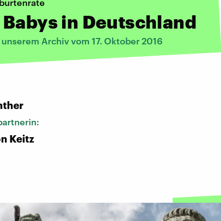
burtenrate
 Babys in Deutschland
s unserem Archiv vom 17. Oktober 2016
:
nther
artnerin:
n Keitz