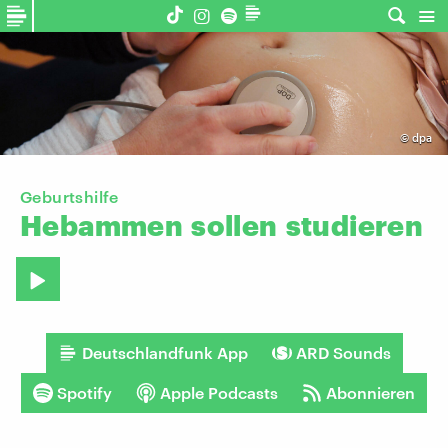
©
dpa
Geburtshilfe
Hebammen
sollen
studieren
Deutschlandfunk App
ARD Sounds
Spotify
Apple Podcasts
Abonnieren