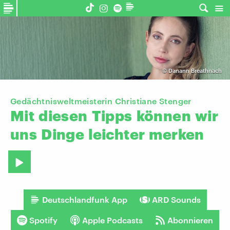
©
Danann Breathnach
Gedächtnisweltmeisterin Christiane Stenger
Mit
diesen
Tipps
können
wir
uns
Dinge
leichter
merken
Deutschlandfunk App
ARD Sounds
Spotify
Apple Podcasts
Abonnieren