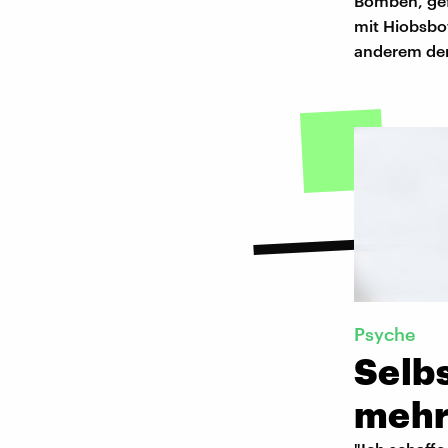
Bomben, gef
mit Hiobsbot
anderem den
Psyche
Selb
mehr