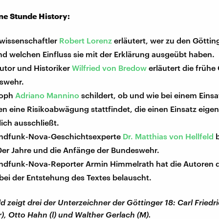
ine Stunde History:
kwissenschaftler
Robert Lorenz
erläutert, wer zu den Göttin
d welchen Einfluss sie mit der Erklärung ausgeübt haben.
utor und Historiker
Wilfried von Bredow
erläutert die frühe
swehr.
soph
Adriano Mannino
schildert, ob und wie bei einem Einsa
 eine Risikoabwägung stattfindet, die einen Einsatz eigen
ich ausschließt.
ndfunk-Nova-Geschichtsexperte
Dr. Matthias von Hellfeld
b
50er Jahre und die Anfänge der Bundeswehr.
ndfunk-Nova-Reporter Armin Himmelrath hat die Autoren d
bei der Entstehung des Textes belauscht.
ld zeigt drei der Unterzeichner der Göttinger 18: Carl Friedr
), Otto Hahn (l) und Walther Gerlach (M).