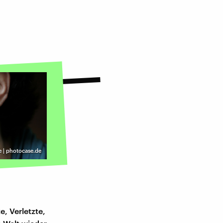
e | photocase.de
e, Verletzte,