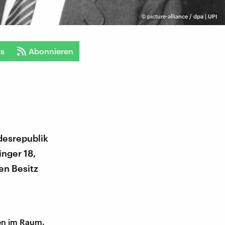
©
picture-alliance / dpa | UPI
ts
Abonnieren
desrepublik
inger 18,
en Besitz
en im Raum.