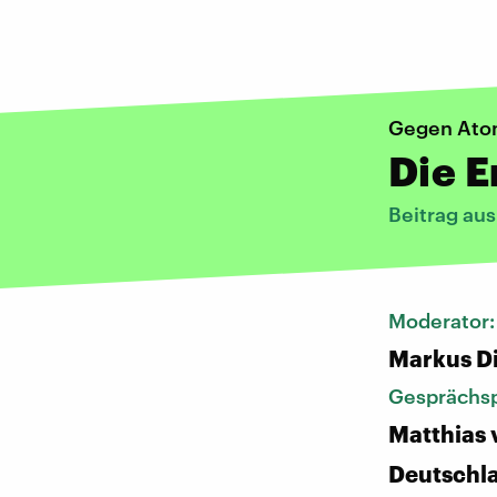
Gegen Ato
Die E
Beitrag au
Moderator
Markus D
Gesprächsp
Matthias 
Deutschl