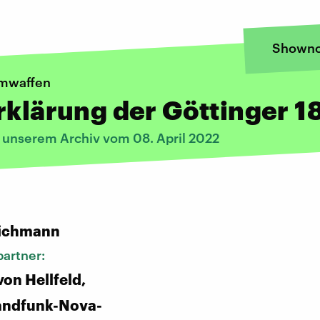
Showno
mwaffen
rklärung der Göttinger 1
s unserem Archiv vom 08. April 2022
:
ichmann
artner:
von Hellfeld,
andfunk-Nova-