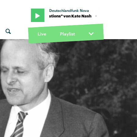
Deutschlandfunk Nova
sh · "Foundations" von Kate Nash · "Foundations" von Kate Nash
Live
Playlist