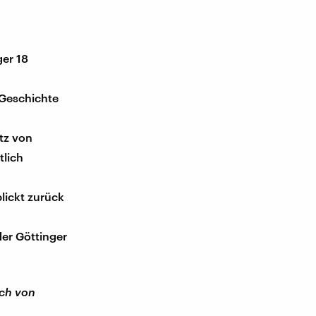
ger 18
 Geschichte
tz von
tlich
lickt zurück
er Göttinger
ich von