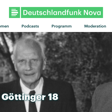
"Foundations" von Kate Na
emen
Podcasts
Programm
Moderation
Göttinger
18