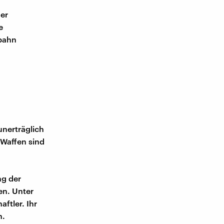
er
e
fbahn
nerträglich
 Waffen sind
ng der
en. Unter
ftler. Ihr
n.