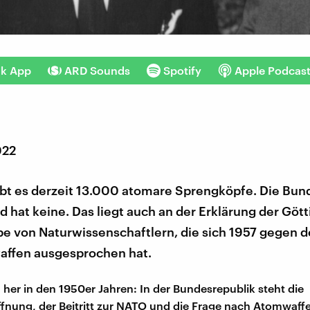
nk App
ARD Sounds
Spotify
Apple Podcas
022
ibt es derzeit 13.000 atomare Sprengköpfe. Die Bun
 hat keine. Das liegt auch an der Erklärung der Gött
e von Naturwissenschaftlern, die sich 1957 gegen d
ffen ausgesprochen hat.
 her in den 1950er Jahren: In der Bundesrepublik steht die
nung, der Beitritt zur NATO und die Frage nach Atomwaff