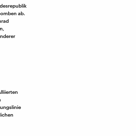
desrepublik
mbomben ab.
nrad
n,
anderer
liierten
m
gungslinie
lichen