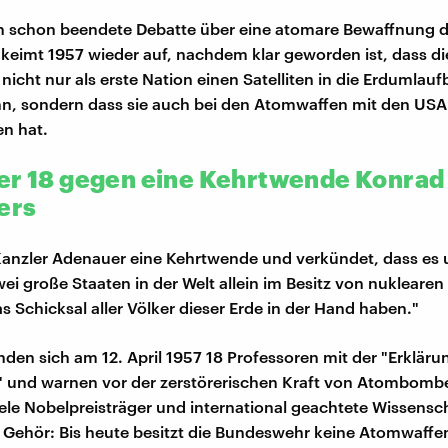
ch schon beendete Debatte über eine atomare Bewaffnung d
eimt 1957 wieder auf, nachdem klar geworden ist, dass di
nicht nur als erste Nation einen Satelliten in die Erdumlau
n, sondern dass sie auch bei den Atomwaffen mit den USA
n hat.
er 18 gegen eine Kehrtwende Konrad
ers
nzler Adenauer eine Kehrtwende und verkündet, dass es u
wei große Staaten in der Welt allein im Besitz von nuklearen
s Schicksal aller Völker dieser Erde in der Hand haben."
en sich am 12. April 1957 18 Professoren mit der "Erkläru
" und warnen vor der zerstörerischen Kraft von Atombomb
iele Nobelpreisträger und international geachtete Wissenscha
t Gehör: Bis heute besitzt die Bundeswehr keine Atomwaffe