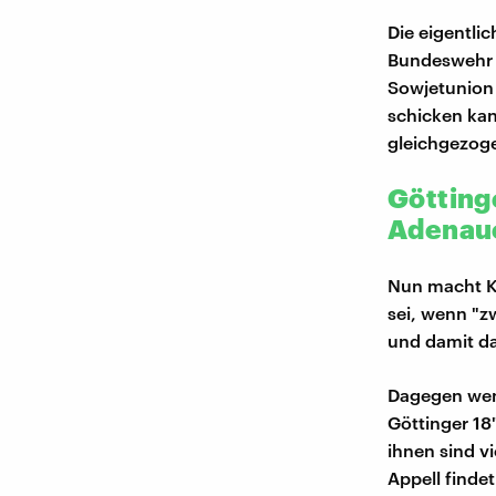
Die eigentli
Bundeswehr k
Sowjetunion 
schicken kan
gleichgezoge
Götting
Adenau
Nun macht Ka
sei, wenn "z
und damit da
Dagegen wend
Göttinger 18
ihnen sind v
Appell finde