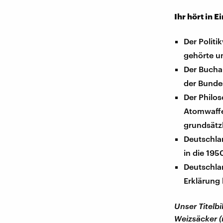
Ihr hört in E
Der Politi
gehörte un
Der Bucha
der Bunde
Der Philo
Atomwaffen
grundsätzl
Deutschla
in die 19
Deutschla
Erklärung 
Unser Titelbi
Weizsäcker (r