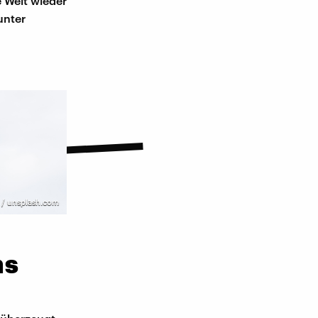
 Welt wieder
unter
/ unsplash.com
ns