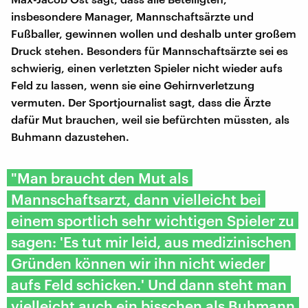
insbesondere Manager, Mannschaftsärzte und
Fußballer, gewinnen wollen und deshalb unter großem
Druck stehen. Besonders für Mannschaftsärzte sei es
schwierig, einen verletzten Spieler nicht wieder aufs
Feld zu lassen, wenn sie eine Gehirnverletzung
vermuten. Der Sportjournalist sagt, dass die Ärzte
dafür Mut brauchen, weil sie befürchten müssten, als
Buhmann dazustehen.
"Man braucht den Mut als
Mannschaftsarzt, dann vielleicht bei
einem sportlich sehr wichtigen Spieler zu
sagen: 'Es tut mir leid, aus medizinischen
Gründen können wir ihn nicht wieder
aufs Feld schicken.' Und dann steht man
vielleicht auch ein bisschen als Buhmann