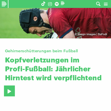
©
imago images | DeFodi
Gehirnerschütterungen beim Fußball
Kopfverletzungen
im
Profi-Fußball:
Jährlicher
Hirntest
wird
verpflichtend