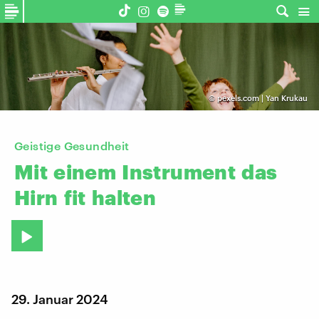
©
pexels.com | Yan Krukau
Geistige Gesundheit
Mit
einem
Instrument
das
Hirn
fit
halten
29. Januar 2024