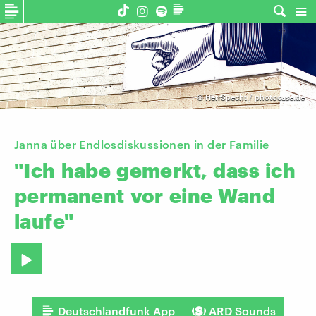
©
HerrSpecht / photocase.de
Janna über Endlosdiskussionen in der Familie
"Ich
habe
gemerkt,
dass
ich
permanent
vor
eine
Wand
laufe"
Deutschlandfunk App
ARD Sounds