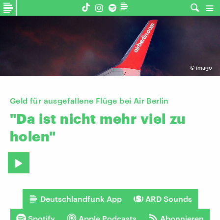
©
imago
Geld für ausgefallene Flüge bei Air Berlin
"Da
ist
nicht
mehr
viel
zu
holen"
Deutschlandfunk App
ARD Sounds
Spotify
Apple Podcasts
Abonnieren