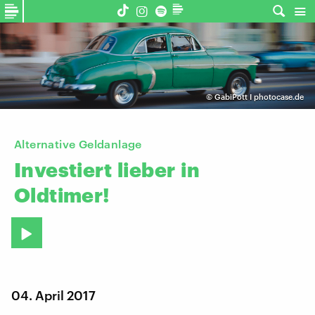
©
GabiPott I photocase.de
Alternative Geldanlage
Investiert
lieber
in
Oldtimer!
04. April 2017