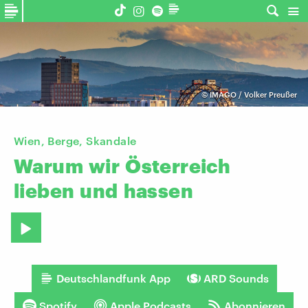
©
IMAGO / Volker Preußer
Wien, Berge, Skandale
Warum
wir
Österreich
lieben
und
hassen
Deutschlandfunk App
ARD Sounds
Spotify
Apple Podcasts
Abonnieren