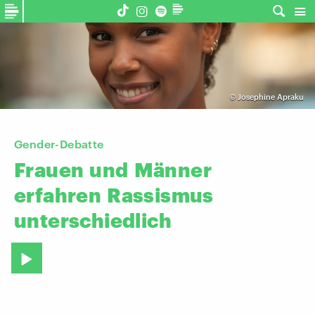
©
Josephine Apraku
Gender-Debatte
Frauen
und
Männer
erfahren
Rassismus
unterschiedlich