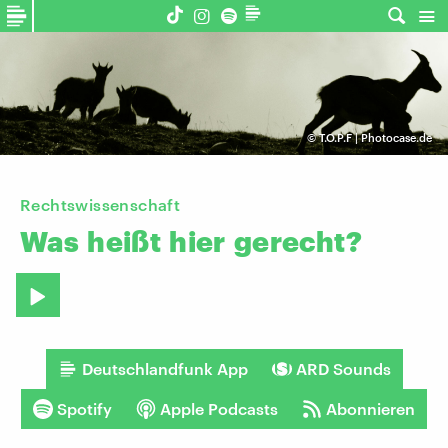
©
T.O.P.F | Photocase.de
​Rechtswissenschaft
Was
heißt
hier
gerecht?
Deutschlandfunk App
ARD Sounds
Spotify
Apple Podcasts
Abonnieren