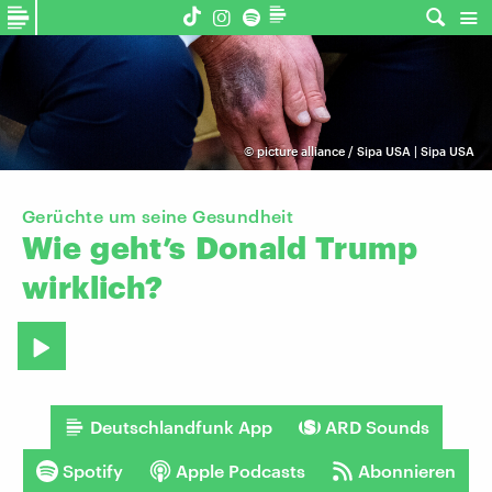
©
picture alliance / Sipa USA | Sipa USA
Gerüchte um seine Gesundheit
Wie
geht’s
Donald
Trump
wirklich?
Deutschlandfunk App
ARD Sounds
Spotify
Apple Podcasts
Abonnieren