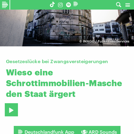
©
IMAGO / Funke Foto Services
Gesetzeslücke bei Zwangsversteigerungen
Wieso
eine
Schrottimmobilien-Masche
den
Staat
ärgert
Deutschlandfunk App
ARD Sounds