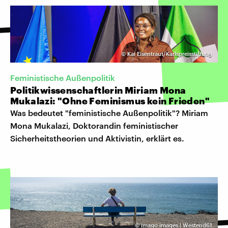
©
Kai Eisentraut/Karlspreisstiftung
Feministische Außenpolitik
Politikwissenschaftlerin Miriam Mona
Mukalazi: "Ohne Feminismus kein Frieden"
Was bedeutet "feministische Außenpolitik"? Miriam
Mona Mukalazi, Doktorandin feministischer
Sicherheitstheorien und Aktivistin, erklärt es.
©
imago images | Westend61