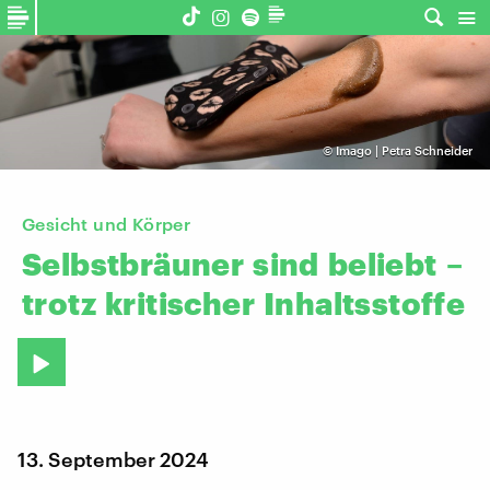
©
Imago | Petra Schneider
Gesicht und Körper
Selbstbräuner
sind
beliebt
–
trotz
kritischer
Inhaltsstoffe
13. September 2024