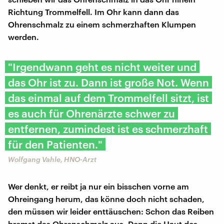
Richtung Trommelfell. Im Ohr kann dann das
Ohrenschmalz zu einem schmerzhaften Klumpen
werden.
"Irgendwann geht es nicht weiter und
das Ohr ist zu. Dann ist große Not. Wenn
das einmal auf dem Trommelfell sitzt, ist
es auch für Ohrenärzte schwer zu
entfernen, zumindest ist es schmerzhaft
für den Patienten."
Wolfgang Vahle, HNO-Arzt
Wer denkt, er reibt ja nur ein bisschen vorne am
Ohreingang herum, das könne doch nicht schaden,
den müssen wir leider enttäuschen: Schon das Reiben
bremst das Ohrenschmalz aus. Denn die Haut des