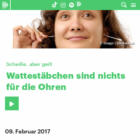
©
imago | blickwinkel
Scheiße, aber geil!
Wattestäbchen
sind
nichts
für
die
Ohren
09. Februar 2017