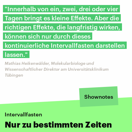
"Innerhalb von ein, zwei, drei oder vier
Tagen bringt es kleine Effekte. Aber die
richtigen Effekte, die langfristig wirken,
können sich nur durch dieses
kontinuierliche Intervallfasten darstellen
lassen."
Mathias Heikenwälder, Molekularbiologe und
Wissenschaftlicher Direktor am Universitätsklinikum
Tübingen
Shownotes
Intervallfasten
Nur zu bestimmten Zeiten