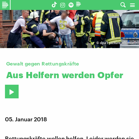
©
dpa I picture-alliance
Gewalt gegen Rettungskräfte
Aus
Helfern
werden
Opfer
05. Januar 2018
Rettungskräfte wollen helfen. Leider werden sie