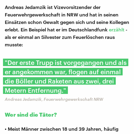
Andreas Jedamzik ist Vizevorsitzender der
Feuerwehrgewerkschaft in NRW und hat in seinen
Einsätzen schon Gewalt gegen sich und seine Kollegen
erlebt. Ein Beispiel hat er im Deutschlandfunk
erzählt
-
als er einmal an Silvester zum Feuerlöschen raus
musste:
"Der erste Trupp ist vorgegangen und als
er angekommen war, flogen auf einmal
die Böller und Raketen aus zwei, drei
Metern Entfernung."
Andreas Jedamzik, Feuerwehrgewerkschaft NRW
Wer sind die Täter?
• Meist Männer zwischen 18 und 39 Jahren, häufig