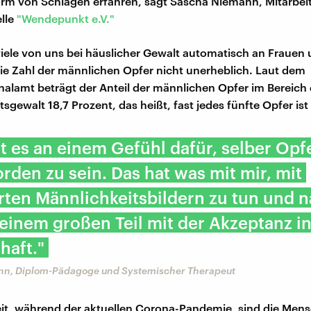
Form von Schlägen erfahren, sagt Sascha Niemann, Mitarbeit
lle
"Wendepunkt e.V."
ele von uns bei häuslicher Gewalt automatisch an Frauen 
die Zahl der männlichen Opfer nicht unerheblich. Laut dem
alamt beträgt der Anteil der männlichen Opfer im Bereich 
sgewalt 18,7 Prozent, das heißt, fast jedes fünfte Opfer is
lt es an einem Gefühl dafür, selber Opf
rden zu sein. Das hat was mit mir, mit
rten Männlichkeitsbildern zu tun und n
einem großen Teil mit der Akzeptanz in
haft."
n, Diplom-Pädagoge und Systemischer Therapeut
it, während der aktuellen Corona-Pandemie, sind die Men