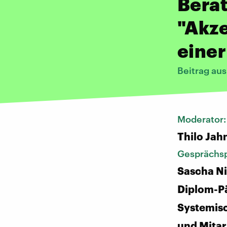
Berat
"Akze
einer
Beitrag au
Moderator
Thilo Jah
Gesprächsp
Sascha N
Diplom-P
Systemis
und Mitar