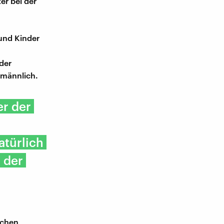
er bei der
und Kinder
der
t männlich.
er der
atürlich
 der
schen