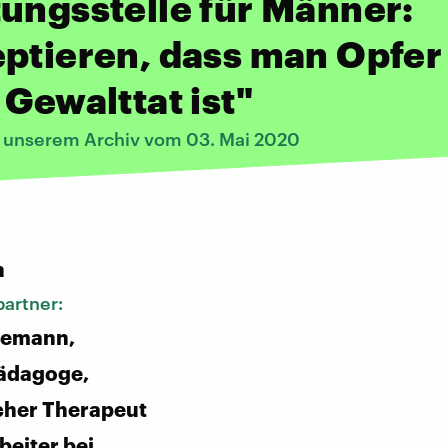
ungsstelle für Männer:
ptieren, dass man Opfer
 Gewalttat ist"
s unserem Archiv vom 03. Mai 2020
:
n
artner:
iemann,
ädagoge,
cher Therapeut
beiter bei