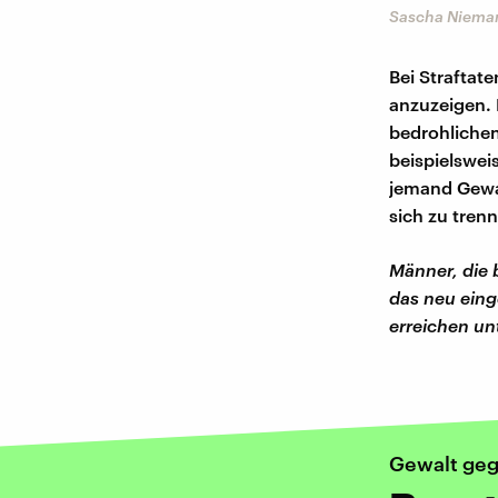
Sascha Nieman
Bei Straftat
anzuzeigen. 
bedrohlichen
beispielswei
jemand Gewal
sich zu tren
Männer, die 
das neu eing
erreichen un
Gewalt ge