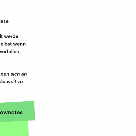
iese
r
lt werde
selbst wenn
erfallen,
nen sich an
esweit zu
ownotes