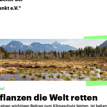
kt e.V."
©
picture alliance I blic
el
flanzen die Welt retten
einen wichtigen Beitrag zum Klimaschutz leisten, ist bekan