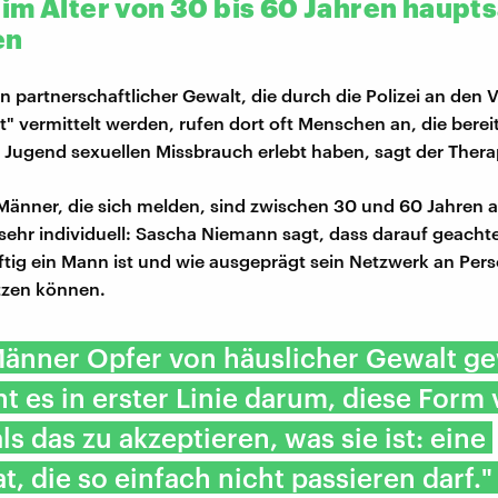
im Alter von 30 bis 60 Jahren haupts
en
 partnerschaftlicher Gewalt, die durch die Polizei an den V
 vermittelt werden, rufen dort oft Menschen an, die bereits
 Jugend sexuellen Missbrauch erlebt haben, sagt der Thera
Männer, die sich melden, sind zwischen 30 und 60 Jahren al
 sehr individuell: Sascha Niemann sagt, dass darauf geachte
tig ein Mann ist und wie ausgeprägt sein Netzwerk an Perso
tzen können.
änner Opfer von häuslicher Gewalt g
ht es in erster Linie darum, diese Form
ls das zu akzeptieren, was sie ist: eine
t, die so einfach nicht passieren darf."