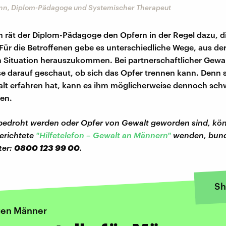
n, Diplom-Pädagoge und Systemischer Therapeut
en rät der Diplom-Pädagoge den Opfern in der Regel dazu, d
Für die Betroffenen gebe es unterschiedliche Wege, aus de
 Situation herauszukommen. Bei partnerschaftlicher Gewa
se darauf geschaut, ob sich das Opfer trennen kann. Denn 
t erfahren hat, kann es ihm möglicherweise dennoch schw
nen.
bedroht werden oder Opfer von Gewalt geworden sind, kön
erichtete
"Hilfetelefon – Gewalt an Männern"
wenden, bund
ter:
0800 123 99 00
.
Sh
gen Männer