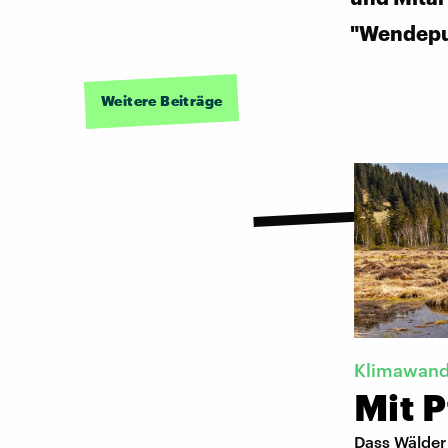
"Wendepun
Weitere Beiträge
Klimawand
Mit P
Dass Wälder 