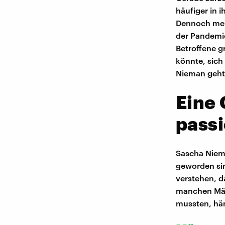
häufiger in 
Dennoch meld
der Pandemie
Betroffene g
könnte, sich
Nieman geht 
Eine 
passi
Sascha Niema
geworden sin
verstehen, da
manchen Männ
mussten, hän