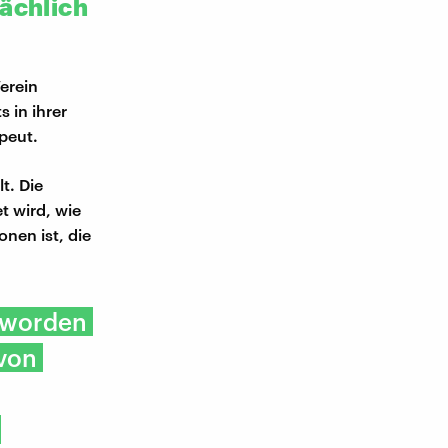
ächlich
erein
 in ihrer
peut.
t. Die
t wird, wie
nen ist, die
eworden
 von