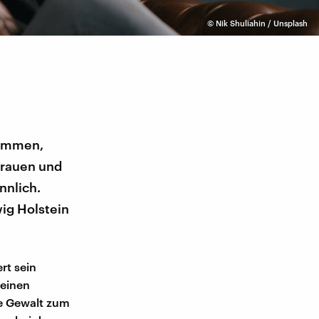
©
Nik Shuliahin / Unsplash
nommen,
 Frauen und
nnlich.
ig Holstein
rt sein
 einen
he Gewalt zum