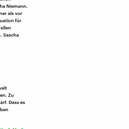
cha Niemann.
er als vor
uation für
allen
n. Sascha
walt
ren. Zu
arf. Dass es
eben
.