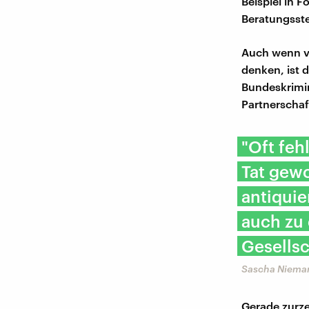
Beispiel in 
Beratungsste
Auch wenn vi
denken, ist 
Bundeskrimin
Partnerschaft
"Oft feh
Tat gewo
antiquie
auch zu 
Gesellsc
Sascha Nieman
Gerade zurze