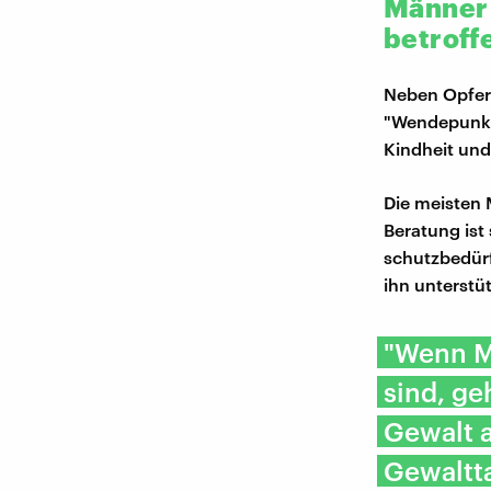
Männer 
betroff
Neben Opfern
"Wendepunkt"
Kindheit und
Die meisten 
Beratung ist
schutzbedürf
ihn unterstü
"Wenn M
sind, ge
Gewalt a
Gewaltta