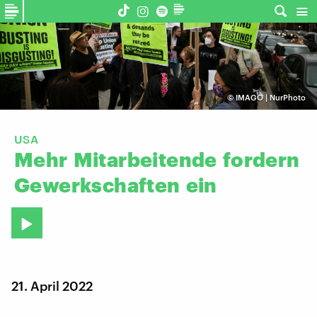
©
IMAGO | NurPhoto
USA
Mehr
Mitarbeitende
fordern
Gewerkschaften
ein
21. April 2022