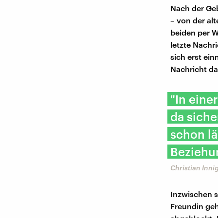
Nach der Geb
– von der al
beiden per W
letzte Nachri
sich erst ein
Nachricht da
"In eine
da siche
schon lä
Beziehu
Christian Inni
Inzwischen s
Freundin geh