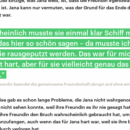
Das Einzige, was Jana weiß, ist, dass die Freundin irgendw
st. Jana kann nur vermuten, was der Grund für das Ende d
 war.
einlich musste sie einmal klar Schiff
das hier so schön sagen – da musste ic
ie rausgeputzt werden. Das war für mi
t hart, aber für sie vielleicht genau das
."
reundin beendet die gemeinsame Freundschaft abrupt und ohne e
ise gab es schon lange Probleme, die Jana nicht wahrgen
nicht sehen konnte, weil ihre Freundin es ihr nie gesagt ha
 ihre Freundin den Bruch wahrscheinlich gebraucht hat, u
zufangen, auch wenn das für Jana hart war, weil sie ihre 
urch verloren hat.