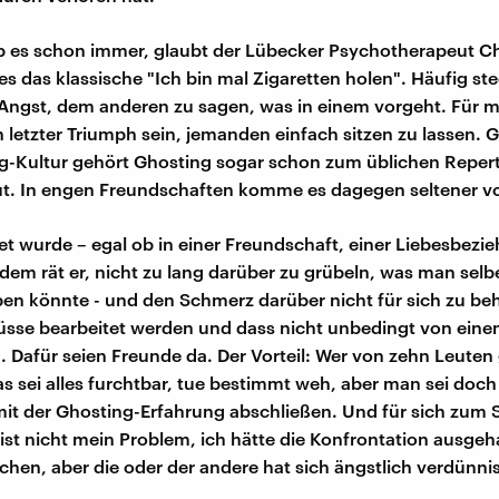
 es schon immer, glaubt der Lübecker Psychotherapeut Chr
es das klassische "Ich bin mal Zigaretten holen". Häufig ste
 Angst, dem anderen zu sagen, was in einem vorgeht. Für 
n letzter Triumph sein, jemanden einfach sitzen zu lassen. G
g-Kultur gehört Ghosting sogar schon zum üblichen Repert
t. In engen Freundschaften komme es dagegen seltener vo
t wurde – egal ob in einer Freundschaft, einer Liebesbezi
 dem rät er, nicht zu lang darüber zu grübeln, was man selb
n könnte - und den Schmerz darüber nicht für sich zu beh
sse bearbeitet werden und dass nicht unbedingt von ein
 Dafür seien Freunde da. Der Vorteil: Wer von zehn Leuten
 sei alles furchtbar, tue bestimmt weh, aber man sei doch 
it der Ghosting-Erfahrung abschließen. Und für sich zum 
st nicht mein Problem, ich hätte die Konfrontation ausgeha
chen, aber die oder der andere hat sich ängstlich verdünnis