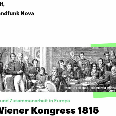
f,
andfunk Nova
©
picture alliance | Bildagentur-onlin
 und Zusammenarbeit in Europa
Wiener Kongress 1815