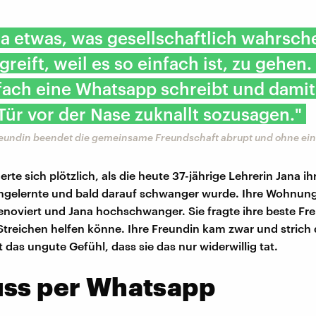
 ja etwas, was gesellschaftlich wahrsch
greift, weil es so einfach ist, zu gehen.
ach eine Whatsapp schreibt und damit
 Tür vor der Nase zuknallt sozusagen."
reundin beendet die gemeinsame Freundschaft abrupt und ohne e
erte sich plötzlich, als die heute 37-jährige Lehrerin Jana ih
gelernte und bald darauf schwanger wurde. Ihre Wohnun
 renoviert und Jana hochschwanger. Sie fragte ihre beste Fr
 Streichen helfen könne. Ihre Freundin kam zwar und strich
 das ungute Gefühl, dass sie das nur widerwillig tat.
uss per Whatsapp