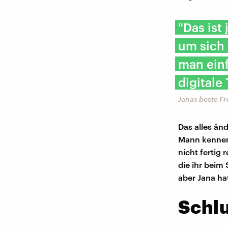
"Das ist
um sich 
man einf
digitale
Janas beste F
Das alles änd
Mann kennen
nicht fertig
die ihr beim
aber Jana hat
Schl