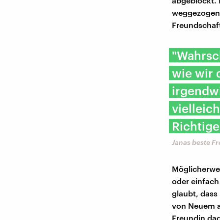
abgeblockt. 
weggezogen i
Freundschaft
"Wahrsch
wie wir 
irgendw
vielleich
Richtige
Janas beste F
Möglicherwe
oder einfach 
glaubt, dass
von Neuem an
Freundin dad