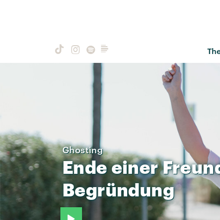
Th
Ghosting
Ende
einer
Freun
Begründung