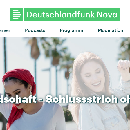
emen
Podcasts
Programm
Moderation
dschaft
-
Schlussstrich
o