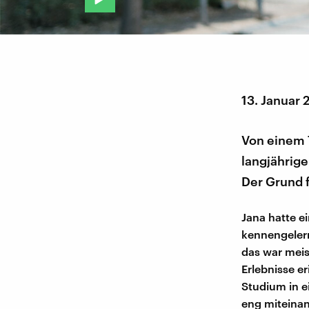
13. Januar
Von einem 
langjährige
Der Grund f
Jana hatte e
kennengelern
das war mei
Erlebnisse e
Studium in e
eng miteinan