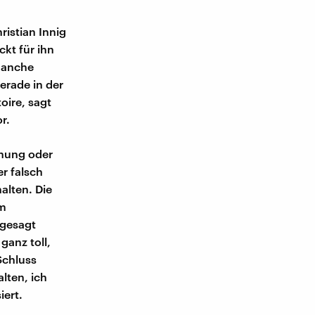
istian Innig
ckt für ihn
manche
erade in der
oire, sagt
r.
ehung oder
er falsch
alten. Die
em
 gesagt
ganz toll,
Schluss
lten, ich
iert.