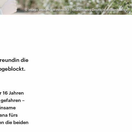
©
imago images | Westend61 | Bearbeitung Deutschlandfunk Nova
reundin die
bgeblockt.
r 16 Jahren
 gefahren –
einsame
ana fürs
en die beiden