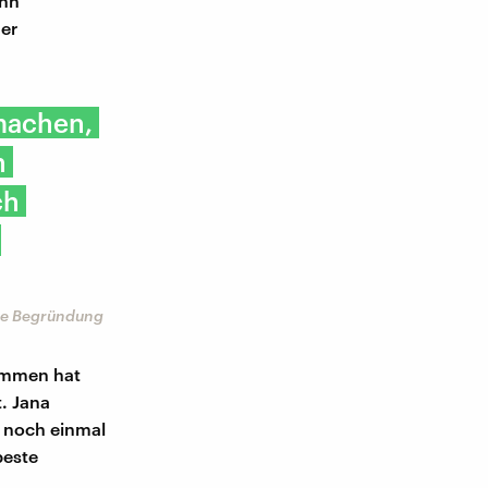
ann
er
 machen,
h
ch
ine Begründung
ommen hat
t. Jana
m noch einmal
beste