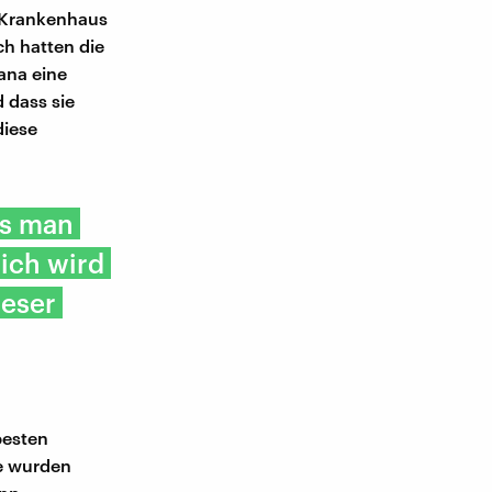
m Krankenhaus
ch hatten die
ana eine
d dass sie
diese
ss man
lich wird
ieser
besten
e wurden