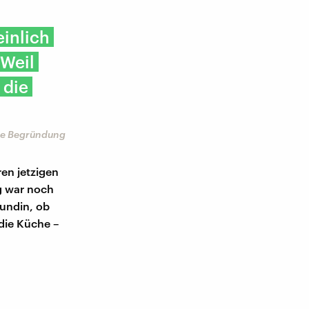
einlich
 Weil
 die
ine Begründung
ren jetzigen
g war noch
eundin, ob
 die Küche –