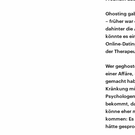
Ghosting gab
– früher war 
dahinter die
könnte es ei
Online-Datin
der Therapeu
Wer geghoste
einer Affäre,
gemacht habe
Kränkung mü
Psychologen.
bekommt, das
könne eher m
kommen: Es i
hätte gespro