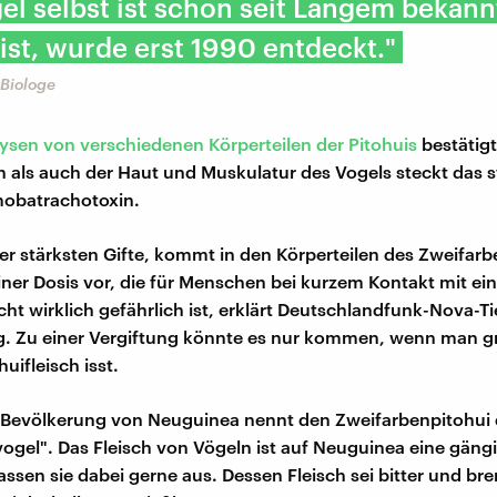
el selbst ist schon seit Langem bekann
g ist, wurde erst 1990 entdeckt."
 Biologe
ysen von verschiedenen Körperteilen der Pitohuis
bestätig
n als auch der Haut und Muskulatur des Vogels steckt das s
obatrachotoxin.
 der stärksten Gifte, kommt in den Körperteilen des Zweifar
einer Dosis vor, die für Menschen bei kurzem Kontakt mit ein
cht wirklich gefährlich ist, erklärt Deutschlandfunk-Nova-T
g. Zu einer Vergiftung könnte es nur kommen, wenn man g
uifleisch isst.
 Bevölkerung von Neuguinea nennt den Zweifarbenpitohui
vogel". Das Fleisch von Vögeln ist auf Neuguinea eine gäng
lassen sie dabei gerne aus. Dessen Fleisch sei bitter und b