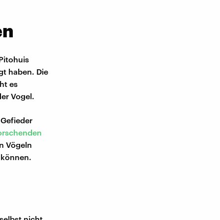
en
Pitohuis
gt haben. Die
ht es
der Vogel.
 Gefieder
Forschenden
en Vögeln
n können.
selbst nicht