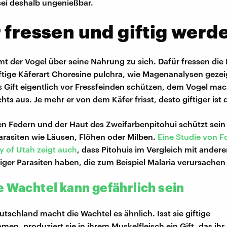
 sei deshalb ungenießbar.
 fressen und giftig werd
mt der Vogel über seine Nahrung zu sich. Dafür fressen die 
giftige Käferart Choresine pulchra, wie Magenanalysen gezei
as Gift eigentlich vor Fressfeinden schützen, dem Vogel mac
chts aus. Je mehr er von dem Käfer frisst, desto giftiger ist 
den Federn und der Haut des Zweifarbenpitohui schützt sein
rasiten wie Läusen, Flöhen oder Milben.
Eine Studie von 
ty of Utah zeigt auch
, dass Pitohuis im Vergleich mit ander
iger Parasiten haben, die zum Beispiel Malaria verursache
e Wachtel kann gefährlich sein
utschland macht die Wachtel es ähnlich. Isst sie giftige
men, produziert sie in ihrem Muskelfleisch ein Gift, das ihr 