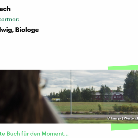
bach
artner:
wig, Biologe
©
Imago | Westend
te Buch für den Moment...