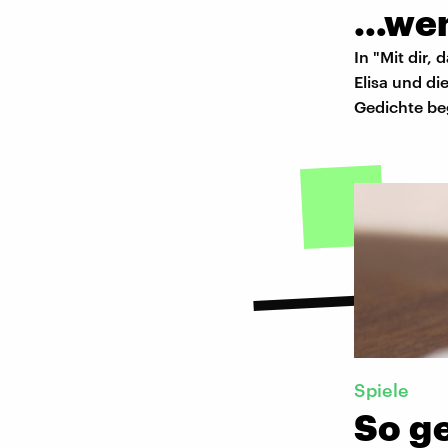
…wen
In "Mit dir,
Elisa und di
Gedichte beg
Spiele
So g