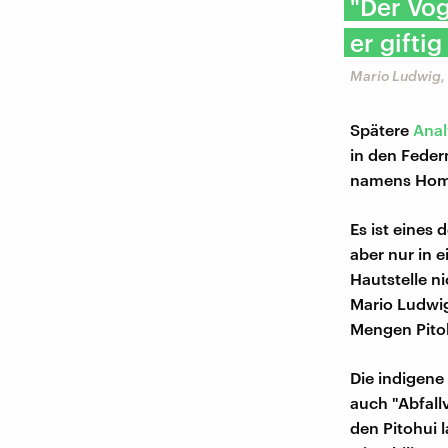
"Der Vog
er gifti
Mario Ludwig,
Spätere
Anal
in den Feder
namens Hom
Es ist eines
aber nur in 
Hautstelle ni
Mario Ludwi
Mengen Pitoh
Die indigene
auch "Abfall
den Pitohui 