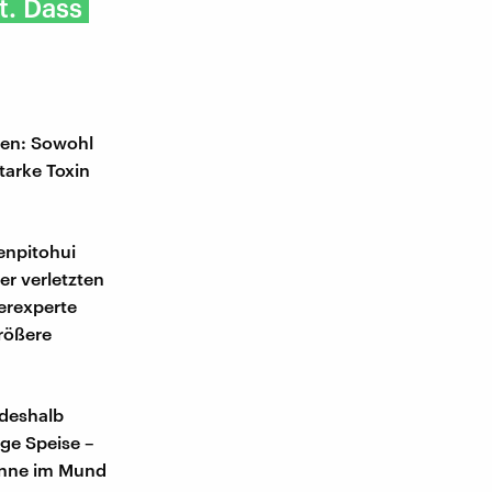
t. Dass
ten: Sowohl
tarke Toxin
benpitohui
er verletzten
ierexperte
rößere
 deshalb
ige Speise –
renne im Mund