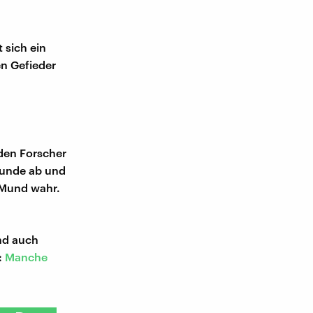
 sich ein
n Gefieder
 den Forscher
Wunde ab und
 Mund wahr.
Und auch
:
Manche