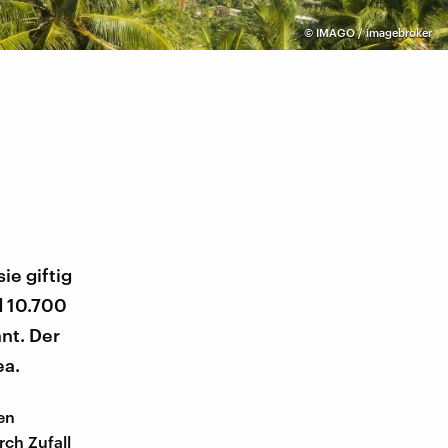
©
IMAGO / imagebroker
ie giftig
d 10.700
nt. Der
ea.
en
ch Zufall