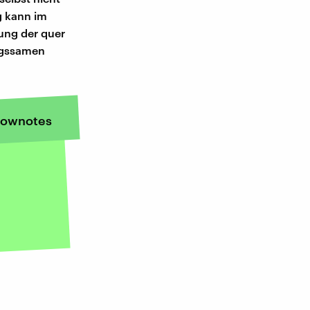
g kann im
sung der quer
ingssamen
ownotes