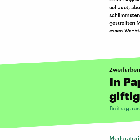
schadet, abe
schlimmsten 
gestreiften 
essen Wachte
Zweifarben
In Pa
gifti
Beitrag au
Moderatori