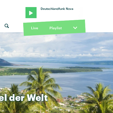
Deutschlandfunk Nova
Live
Playlist
el
der
Welt