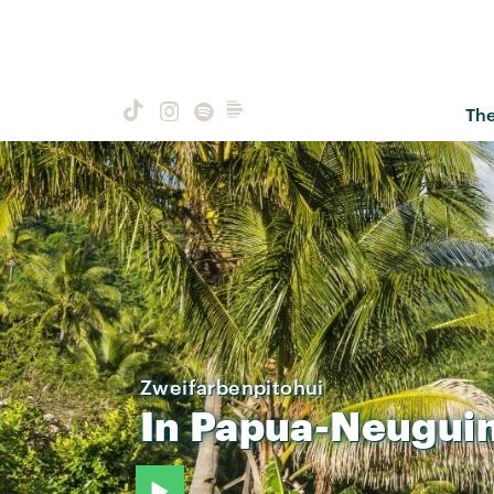
Th
Zweifarbenpitohui
In
Papua-Neugui