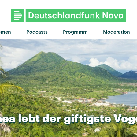
emen
Podcasts
Programm
Moderation
nea
lebt
der
giftigste
Vog