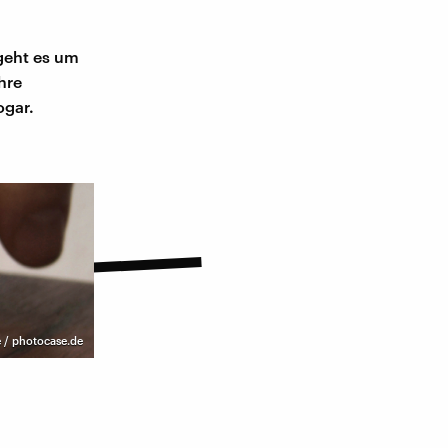
 geht es um
hre
ogar.
 / photocase.de