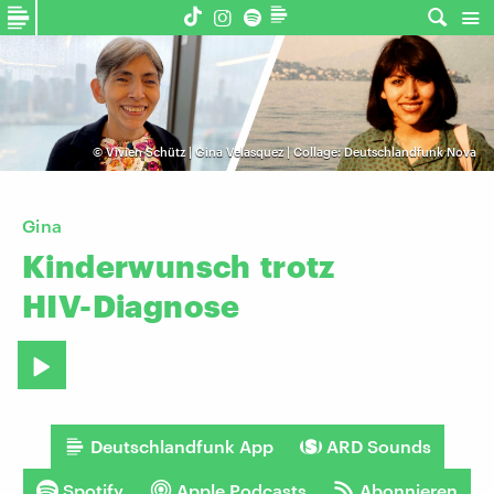
©
Vivien Schütz | Gina Velasquez | Collage: Deutschlandfunk Nova
Gina
Kinderwunsch
trotz
HIV-Diagnose
Deutschlandfunk App
ARD Sounds
Spotify
Apple Podcasts
Abonnieren