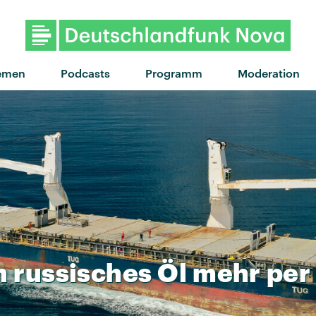
emen
Podcasts
Programm
Moderation
n
russisches
Öl
mehr
per