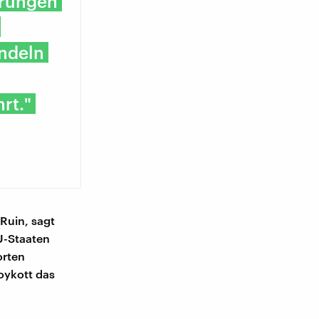
erungen
ndeln
rt."
 Ruin, sagt
U-Staaten
orten
oykott das