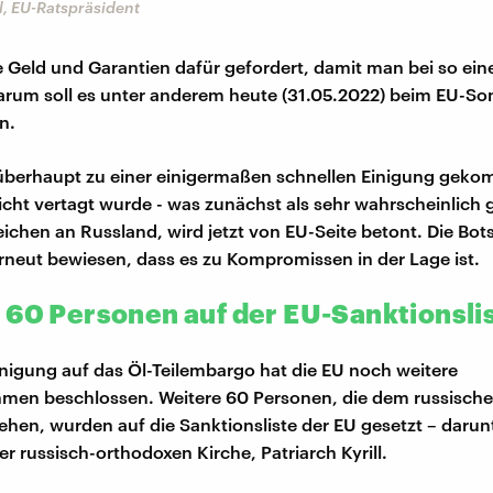
l, EU-Ratspräsident
 Geld und Garantien dafür gefordert, damit man bei so e
rum soll es unter anderem heute (31.05.2022) beim EU-Son
n.
überhaupt zu einer einigermaßen schnellen Einigung geko
cht vertagt wurde - was zunächst als sehr wahrscheinlich ga
eichen an Russland, wird jetzt von EU-Seite betont. Die Bot
rneut bewiesen, dass es zu Kompromissen in der Lage ist.
 60 Personen auf der EU-Sanktionsli
nigung auf das Öl-Teilembargo hat die EU noch weitere
men beschlossen. Weitere 60 Personen, die dem russische
ehen, wurden auf die Sanktionsliste der EU gesetzt – darun
r russisch-orthodoxen Kirche, Patriarch Kyrill.