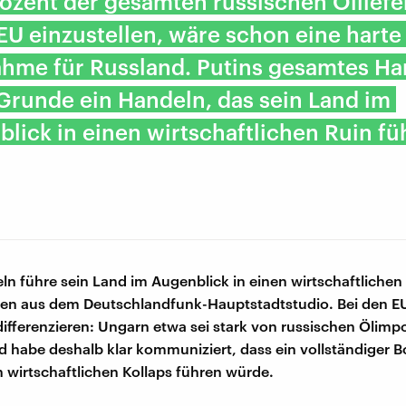
ozent der gesamten russischen Öllief
 EU einzustellen, wäre schon eine harte
hme für Russland. Putins gesamtes Ha
 Grunde ein Handeln, das sein Land im
lick in einen wirtschaftlichen Ruin füh
ln führe sein Land im Augenblick in einen wirtschaftlichen
jen aus dem Deutschlandfunk-Hauptstadtstudio. Bei den E
fferenzieren: Ungarn etwa sei stark von russischen Ölimp
 habe deshalb klar kommuniziert, dass ein vollständiger B
n wirtschaftlichen Kollaps führen würde.