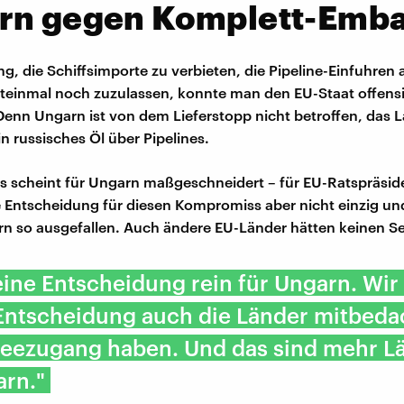
rn gegen Komplett-Emb
ng, die Schiffsimporte zu verbieten, die Pipeline-Einfuhren 
steinmal noch zuzulassen, konnte man den EU-Staat offensi
Denn Ungarn ist von dem Lieferstopp nicht betroffen, das 
 russisches Öl über Pipelines.
s scheint für Ungarn maßgeschneidert – für EU-Ratspräsid
ie Entscheidung für diesen Kompromiss aber nicht einzig und
n so ausgefallen. Auch ändere EU-Länder hätten keinen S
keine Entscheidung rein für Ungarn. Wi
Entscheidung auch die Länder mitbedac
Seezugang haben. Und das sind mehr Lä
arn."