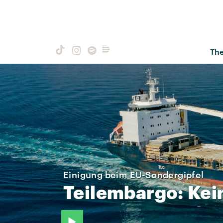
Th
Einigung beim EU-Sondergipfel
Teilembargo:
Kei