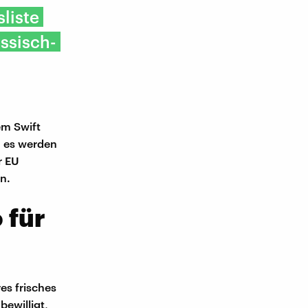
liste
ssisch-
em Swift
d es werden
r EU
n.
 für
es frisches
bewilligt,