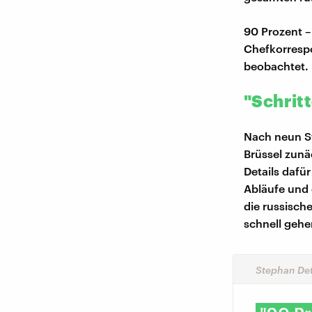
90 Prozent –
Chefkorrespo
beobachtet. 
"Schrit
Nach neun S
Brüssel zunä
Details dafü
Abläufe und 
die russisch
schnell gehe
Stephan Det