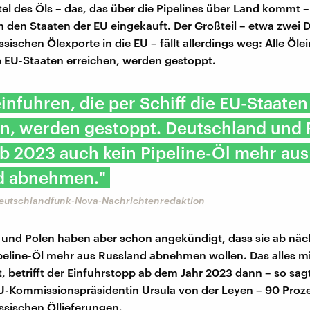
ttel des Öls – das, das über die Pipelines über Land kommt –
n den Staaten der EU eingekauft. Der Großteil – etwa zwei Dr
ischen Ölexporte in die EU – fällt allerdings weg: Alle Öle
ie EU-Staaten erreichen, werden gestoppt.
einfuhren, die per Schiff die EU-Staaten
en, werden gestoppt. Deutschland und 
b 2023 auch kein Pipeline-Öl mehr aus
d abnehmen."
Deutschlandfunk-Nova-Nachrichtenredaktion
und Polen haben aber schon angekündigt, dass sie ab näc
peline-Öl mehr aus Russland abnehmen wollen. Das alles m
, betrifft der Einfuhrstopp ab dem Jahr 2023 dann – so sag
-Kommissionspräsidentin Ursula von der Leyen – 90 Proze
sischen Öllieferungen.