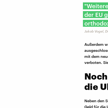
"Weitere
der EU g
orthodox
Jakob Vogel, 
Außerdem we
ausgeschloss
mit dem neue
verboten. Si
Nochm
die U
Neben den St
Geld für die 