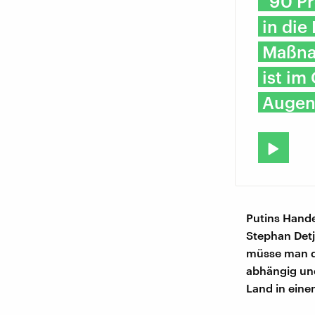
"90 Pr
in die
Maßna
ist im
Augenb
Putins Hande
Stephan Det
müsse man di
abhängig und
Land in eine