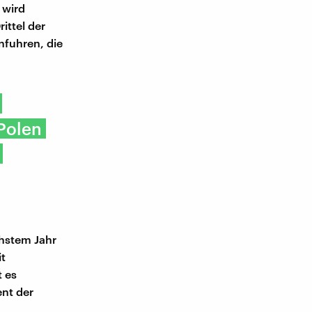
 wird
ittel der
infuhren, die
Polen
hstem Jahr
it
t es
nt der