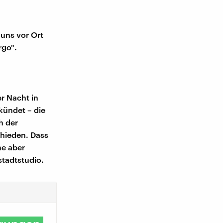
 uns vor Ort
rgo".
r Nacht in
kündet – die
h der
chieden. Dass
ne aber
tadtstudio.