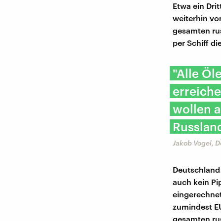
Etwa ein Dri
weiterhin vo
gesamten russ
per Schiff d
"Alle Öl
erreich
wollen a
Russlan
Jakob Vogel, 
Deutschland 
auch kein Pi
eingerechnet
zumindest EU
gesamten rus