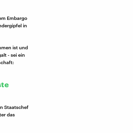
inem Embargo
dergipfel in
mmen ist und
lt - sei ein
schaft:
ste
n Staatschef
ter das