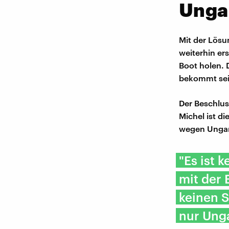
Unga
Mit der Lösu
weiterhin er
Boot holen. 
bekommt sein
Der Beschlus
Michel ist d
wegen Ungar
"Es ist 
mit der 
keinen 
nur Ung