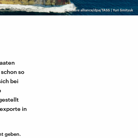
©
picture alliance/dpa/TASS | Yuri Smityuk
taaten
 schon so
ich bei
e
gestellt
exporte in
ht geben.