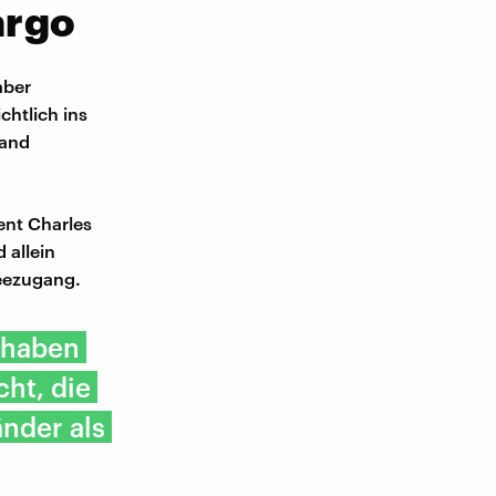
argo
aber
chtlich ins
Land
ent Charles
 allein
eezugang.
r haben
ht, die
nder als