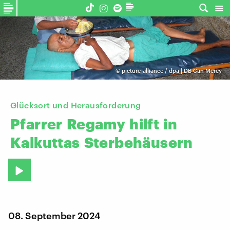
©
picture-alliance / dpa | DB Can Merey
Glücksort und Herausforderung
Pfarrer
Regamy
hilft
in
Kalkuttas
Sterbehäusern
08. September 2024