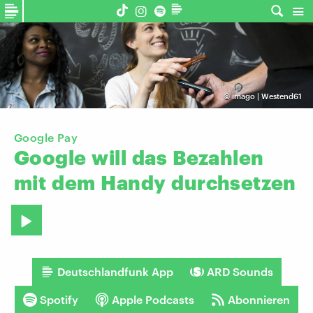
©
imago | Westend61
Google Pay
Google
will
das
Bezahlen
mit
dem
Handy
durchsetzen
Deutschlandfunk App
ARD Sounds
Spotify
Apple Podcasts
Abonnieren